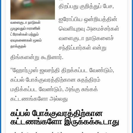
திறப்பது குறித்துப் பேச,
ஐரோப்பிய ஒன்றியத்தின்
வளைகுடா நாடுகள்
வெளியுறவு அமைச்சர்கள்
முழுவதும் ஈரானின்
ட்ரோன்கள் மற்றும்
வளைகுடா நாடுகளைச்
ஏவுகணைகள் மூலம்
தாக்குதல்
சந்திப்பார்கள் என்று
திங்களன்று கூறினார்.
“ஹோர்முஸ் ஜலசந்தி திறக்கப்பட வேண்டும்,
கப்பல் போக்குவரத்திற்கான சுதந்திரம்
மதிக்கப்பட வேண்டும், அங்கு சுங்கக்
கட்டணங்களோ அல்லது
கப்பல் போக்குவரத்திற்கான
கட்டணங்களோ இருக்கக்கூடாது