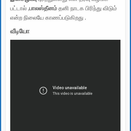
பட்டால் ,
பாலஸ்தீனம்
தனி நாடக பிரிந்து விடும்
என்ற நிலையே காணப்படுகிறது .
வீடியோ