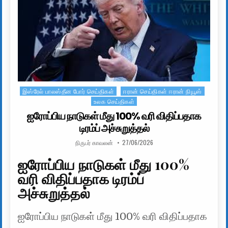
இஸ்ரேல் பாலஸ்தீன போர் செய்திகள்
ஈரான் செய்திகள் ஈரான் நியூஸ்
Posted in
உலக செய்திகள்
ஐரோப்பிய நாடுகள் மீது 100% வரி விதிப்பதாக
டிரம்ப் அச்சுறுத்தல்
AUTHOR:
PUBLISHED DATE:
நிருபர் காவலன்
27/06/2026
ஐரோப்பிய நாடுகள் மீது 100%
வரி விதிப்பதாக டிரம்ப்
அச்சுறுத்தல்
ஐரோப்பிய நாடுகள் மீது 100% வரி விதிப்பதாக