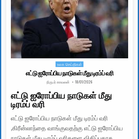
உலக செய்திகள்
Posted in
எட்டு ஐரோப்பிய நாடுகள் மீது டிரம்ப் வரி
AUTHOR:
PUBLISHED DATE:
நிருபர் காவலன்
18/01/2026
எட்டு ஐரோப்பிய நாடுகள் மீது
டிரம்ப் வரி
எட்டு ஐரோப்பிய நாடுகள் மீது டிரம்ப் வரி
,கிரீன்லாந்தை வாங்குவதற்கு எட்டு ஐரோப்பிய
நாடுகள் மீது டிரம்ப் வரிகளை விதிப்பதாக