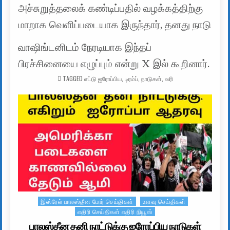
அச்சுறுத்தலைக் கண்டிப்பதில் வழக்கத்திற்கு
மாறாக வெளிப்படையாக இருந்தார், தனது நாடு
வாஷிங்டனிடம் நேரடியாக இந்தப்
பிரச்சினையை எழுப்பும் என்று X இல் கூறினார்.
TAGGED
எட்டு ஐரோப்பிய
,
டிரம்ப்
,
நாடுகள்
,
வரி
இஸ்ரேல் பாலஸ்தீன போர் செய்திகள்
உளவு செய்திகள்
Posted in
எதிரி செய்திகள் எதிரி நியூஸ்
பாலஸ்தீன தனி நாட்டுக்கு ஐரோப்பிய நாடுகள்