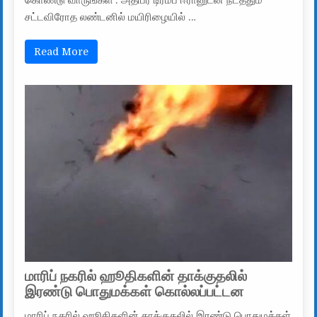
கொண்டு வாருங்கள்’: அதிபர் டிரம்ப் ஈரானுடன் நடத்தும்
சட்டவிரோத லண்டனில் மயிரிழையில் …
Read More
மாரிப் நகரில் ஹூதிகளின் தாக்குதலில்
இரண்டு பொதுமக்கள் கொல்லப்பட்டன
மாரிப் நகரில் ஹூதிகளின் தாக்குதலில் இரண்டு பொதுமக்கள்