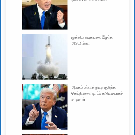
முக்கிய ஏவுகணை இழந்த
அமெரிக்கா
ஆயுதப் பற்றாக்குறை குறித்த
செய்திகளை டிரம்ப் கடுமையாகச்
சாடினார்