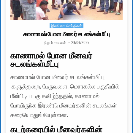
இலங்கை செய்திகள்
Posted in
காணாமல் போன மீனவர் சடலங்கள்மீட்பு
AUTHOR:
PUBLISHED DATE:
நிருபர் காவலன்
29/06/2025
காணாமல் போன மீனவர்
சடலங்கள்மீட்பு
காணாமல் போன மீனவர் சடலங்கள்மீட்பு
,களுத்துறை, பேருவளை, மொரகல்ல பகுதியில்
மீன்பிடி படகு கவிழ்ந்ததில், காணாமல்
போயிருந்த இரண்டு மீனவர்களின் சடலங்கள்
கரையொதுங்கியுள்ளன.
கடற்கரையில் மீனவர்களின்