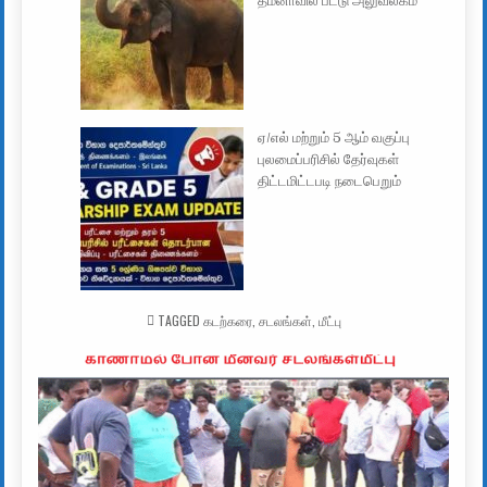
தமனாவில் பீட்டு அலுவலகம்
ஏ/எல் மற்றும் 5 ஆம் வகுப்பு
புலமைப்பரிசில் தேர்வுகள்
திட்டமிட்டபடி நடைபெறும்
TAGGED
கடற்கரை
,
சடலங்கள்
,
மீட்பு