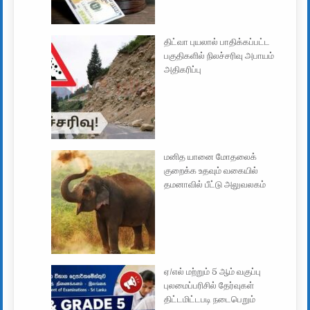
திட்வா புயலால் பாதிக்கப்பட்ட
பகுதிகளில் நிலச்சரிவு அபாயம்
அதிகரிப்பு
மனித யானை மோதலைக்
குறைக்க உதவும் வகையில்
தமனாவில் பீட்டு அலுவலகம்
ஏ/எல் மற்றும் 5 ஆம் வகுப்பு
புலமைப்பரிசில் தேர்வுகள்
திட்டமிட்டபடி நடைபெறும்