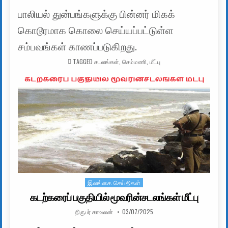
பாலியல் துன்பங்களுக்கு பின்னர் மிகக்
கொடூரமாக கொலை செய்யப்பட்டுள்ள
சம்பவங்கள் காணப்படுகிறது.
TAGGED
சடலங்கள்
,
செம்மணி
,
மீட்பு
இலங்கை செய்திகள்
Posted in
கடற்கரைப் பகுதியில் மூவரின்சடலங்கள் மீட்பு
AUTHOR:
PUBLISHED DATE:
நிருபர் காவலன்
03/07/2025