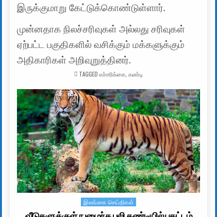
இருக்குமாறு கேட்டுக்கொண்டுள்ளார்.
முன்னதாக நிலச்சரிவுகள் அல்லது சரிவுகள்
ஏற்பட்ட பகுதிகளில் வசிக்கும் மக்களுக்கும்
அதிகாரிகள் அறிவுறுத்தினர்.
TAGGED
எச்சரிக்கை
,
கண்டி
இலங்கை செய்திகள்
Posted in
வீடுகளுக்குள் நுழைந்த புலி கண்டியில் பதட்டம்