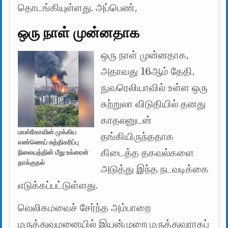
தொடங்கியுள்ளது. அப்பெண்,
ஒரு நாள் முன்னதாக
ஒரு நாள் முன்னதாக,
அதாவது 16ஆம் தேதி,
நுவரெலியாவில் உள்ள ஒரு
சுற்றுலா விடுதியில் தனது
காதலனுடன்
மாஸ்கோவின் முக்கிய
தங்கியிருந்ததாக
எண்ணெய் சுத்திகரிப்பு
கிடைத்த தகவல்களை
நிலையத்தின் மீது உக்ரைன்
தாக்குதல்
அடுத்து இந்த நடவடிக்கை
எடுக்கப்பட்டுள்ளது.
வெலிகமவைச் சேர்ந்த அம்பாறை
மருத்துவமனையில் இயன்முறை மருத்துவராகப்