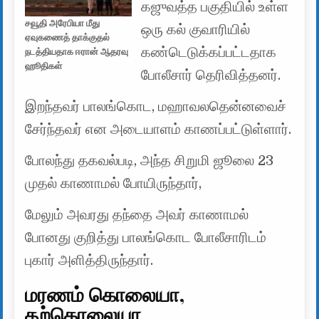
கஜுவத்த பகுதியில் உள்ள
சவூதி அரேபியா மீது
ஒரு கல் குவாரியில்
ஏவுகணைத் தாக்குதல்
கண்டெடுக்கப்பட்டதாக
நடத்தியதாக ஈரான் ஆதரவு
ஹூதிகள்
போலீசார் தெரிவித்தனர்.
இறந்தவர் பாலங்கொட, மஹாவலதென்னவைச்
சேர்ந்தவர் என அடையாளம் காணப்பட்டுள்ளார்.
போலந்து தகவல்படி, அந்த சிறுமி ஜூலை 23
முதல் காணாமல் போயிருந்தார்,
மேலும் அவரது தந்தை அவர் காணாமல்
போனது குறித்து பாலங்கொட போலீசாரிடம்
புகார் அளித்திருந்தார்.
மரணம் கொலையா,
தற்கொலையா