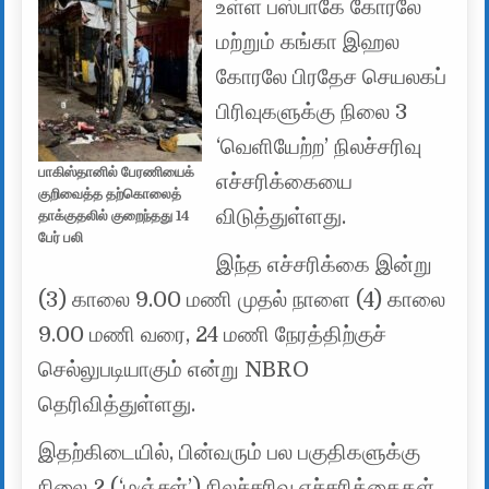
உள்ள பஸ்பாகே கோரலே
மற்றும் கங்கா இஹல
கோரலே பிரதேச செயலகப்
பிரிவுகளுக்கு நிலை 3
‘வெளியேற்ற’ நிலச்சரிவு
பாகிஸ்தானில் பேரணியைக்
எச்சரிக்கையை
குறிவைத்த தற்கொலைத்
விடுத்துள்ளது.
தாக்குதலில் குறைந்தது 14
பேர் பலி
இந்த எச்சரிக்கை இன்று
(3) காலை 9.00 மணி முதல் நாளை (4) காலை
9.00 மணி வரை, 24 மணி நேரத்திற்குச்
செல்லுபடியாகும் என்று NBRO
தெரிவித்துள்ளது.
இதற்கிடையில், பின்வரும் பல பகுதிகளுக்கு
நிலை 2 (‘மஞ்சள்’) நிலச்சரிவு எச்சரிக்கைகள்