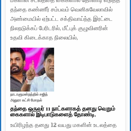
மகளின் சடலத்தை கைகளால் தோண்டி எடுத்த
தந்தை கண்ணீர் சம்பவம் வெனிசுவேலாவில்
அண்மையில் ஏற்பட்ட சக்திவாய்ந்த இரட்டை
நிலநடுக்கப் பேரிடரில், மீட்புக் குழுவினரின்
உதவி கிடைக்காத நிலையில்,
நாடாளுமன்றத்தில் சஜித்
அனுரா கட்சி மோதல்
தந்தை ஒருவர் 11 நாட்களாகத் தனது வெறும்
கைகளால் இடிபாடுகளைத் தோண்டி,
உயிரிழந்த தனது 12 வயது மகளின் உடலத்தை