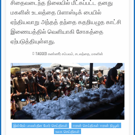
சிதைவடைந்த நிலையில் மீட்கப்பட்ட தனது
மகளின் உடலத்தை பிளாஸ்டிக் பையில்
ஏந்தியவாறு அந்தத் தந்தை கதறியழுத காட்சி
இணையத்தில் வெளியாகி சோகத்தை
ஏற்படுத்தியுள்ளது.
TAGGED
கண்ணீர் சம்பவம்
,
சடலத்தை
,
மகளின்
இஸ்ரேல் பாலஸ்தீன போர் செய்திகள்
ஈரான் செய்திகள் ஈரான் நியூஸ்
Posted in
உலக செய்திகள்