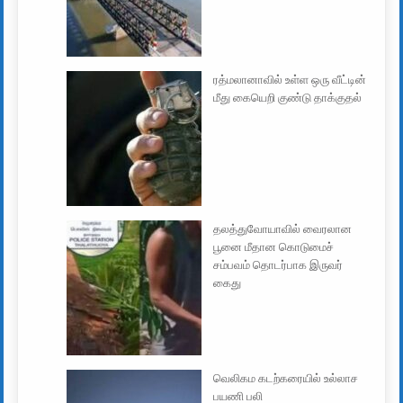
ரத்மலானாவில் உள்ள ஒரு வீட்டின்
மீது கையெறி குண்டு தாக்குதல்
தலத்துவோயாவில் வைரலான
பூனை மீதான கொடுமைச்
சம்பவம் தொடர்பாக இருவர்
கைது
வெலிகம கடற்கரையில் உல்லாச
பயணி பலி