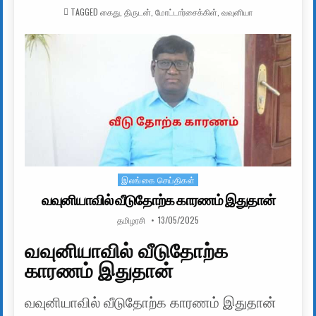
TAGGED
கைது
,
திருடன்
,
மோட்டார்சைக்கிள்
,
வவுனியா
இலங்கை செய்திகள்
Posted in
வவுனியாவில் வீடுதோற்க காரணம் இதுதான்
AUTHOR:
PUBLISHED DATE:
தமிழரசி
13/05/2025
வவுனியாவில் வீடுதோற்க
காரணம் இதுதான்
வவுனியாவில் வீடுதோற்க காரணம் இதுதான்