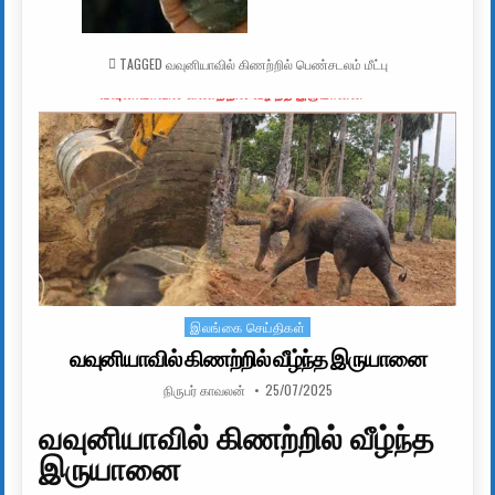
TAGGED
வவுனியாவில் கிணற்றில் பெண்சடலம் மீட்பு
இலங்கை செய்திகள்
Posted in
வவுனியாவில் கிணற்றில் வீழ்ந்த இருயானை
AUTHOR:
PUBLISHED DATE:
நிருபர் காவலன்
25/07/2025
வவுனியாவில் கிணற்றில் வீழ்ந்த
இருயானை