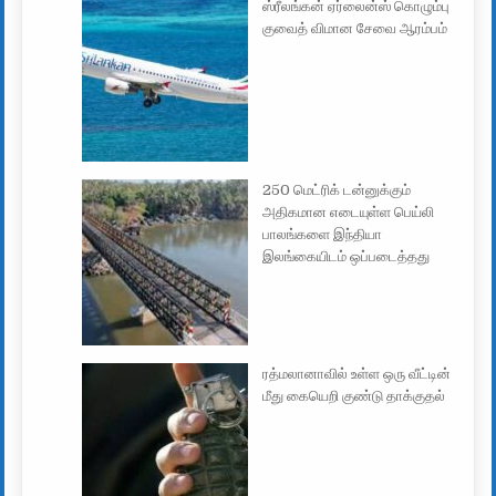
ஸ்ரீலங்கன் ஏர்லைன்ஸ் கொழும்பு
குவைத் விமான சேவை ஆரம்பம்
250 மெட்ரிக் டன்னுக்கும்
அதிகமான எடையுள்ள பெய்லி
பாலங்களை இந்தியா
இலங்கையிடம் ஒப்படைத்தது
ரத்மலானாவில் உள்ள ஒரு வீட்டின்
மீது கையெறி குண்டு தாக்குதல்