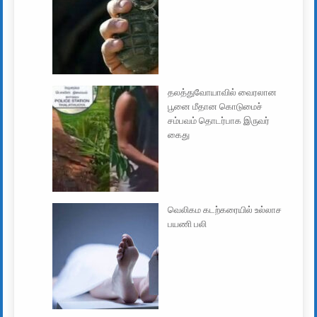
தலத்துவோயாவில் வைரலான
பூனை மீதான கொடுமைச்
சம்பவம் தொடர்பாக இருவர்
கைது
வெலிகம கடற்கரையில் உல்லாச
பயணி பலி