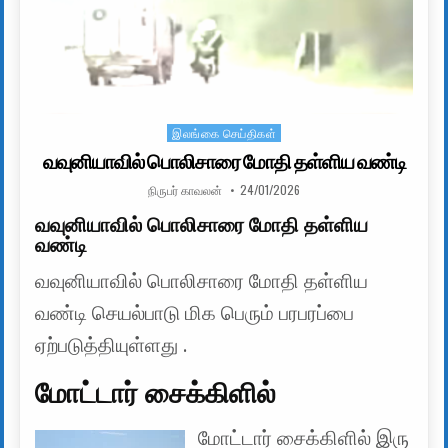
இலங்கை செய்திகள்
Posted in
வவுனியாவில் பொலிசாரை மோதி தள்ளிய வண்டி
AUTHOR:
PUBLISHED DATE:
நிருபர் காவலன்
24/01/2026
வவுனியாவில் பொலிசாரை மோதி தள்ளிய
வண்டி
வவுனியாவில் பொலிசாரை மோதி தள்ளிய
வண்டி செயல்பாடு மிக பெரும் பரபரப்பை
ஏற்படுத்தியுள்ளது .
மோட்டார் சைக்கிளில்
மோட்டார் சைக்கிளில் இரு