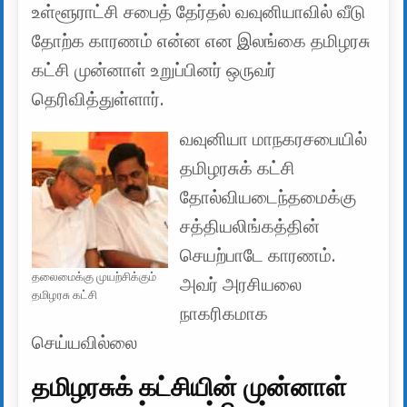
உள்ளூராட்சி சபைத் தேர்தல் வவுனியாவில் வீடு
தோற்க காரணம் என்ன என இலங்கை தமிழரசு
கட்சி முன்னாள் உறுப்பினர் ஒருவர்
தெரிவித்துள்ளார்.
வவுனியா மாநகரசபையில்
தமிழரசுக் கட்சி
தோல்வியடைந்தமைக்கு
சத்தியலிங்கத்தின்
செயற்பாடே காரணம்.
தலைமைக்கு முயற்சிக்கும்
அவர் அரசியலை
தமிழரசு கட்சி
நாகரிகமாக
செய்யவில்லை
தமிழரசுக் கட்சியின் முன்னாள்