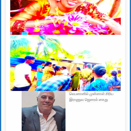
லெபனானில் முன்னாள் சிரிய
இராணுவ ஜெனரல் கைது