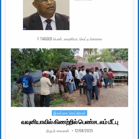
TAGGED
பெண்
,
வவுனியா
,
வெட்டி கொலை
இலங்கை செய்திகள்
Posted in
வவுனியாவில் கிணற்றில் பெண்சடலம் மீட்பு
AUTHOR:
PUBLISHED DATE:
நிருபர் காவலன்
12/08/2025