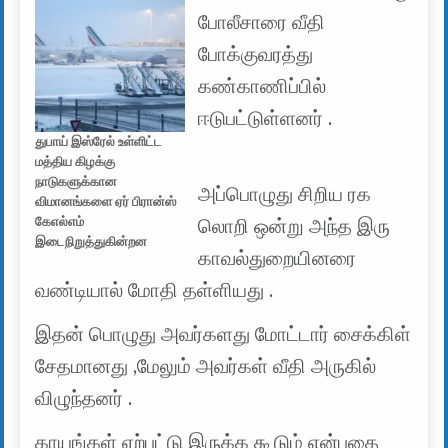
போலீசாரை வீதி
போக்குவரத்து
கண்காணிப்பில்
ஈடுபட்டுள்ளனர் .
துபாய் இஸ்ரேல் உள்ளிட்ட
மத்திய கிழக்கு
நாடுகளுக்கான
அப்பொழுது சிறிய ரக
விமானங்களை ஏர் பிரான்ஸ்
கேஎல்எம்
லொறி ஒன்று அந்த இரு
இடைநிறுத்துகின்றன
காவல்துறையினரை
வண்டியால் மோதி தள்ளியது .
இதன் பொழுது அவர்களது மோட்டார் சைக்கிள்
சேதமானது ,மேலும் அவர்கள் வீதி அருகில்
விழுந்தனர் .
காயங்கள் ஏற்பட்டு இருக்க கூடும் என்பதை