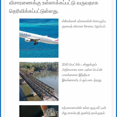
விசாரணைக்கு உள்ளாக்கப்பட்டு வருவதாக
தெரிவிக்கப்பட்டுள்ளது.
ஸ்ரீலங்கன் ஏர்லைன்ஸ் கொழும்பு
குவைத் விமான சேவை ஆரம்பம்
250 மெட்ரிக் டன்னுக்கும்
அதிகமான எடையுள்ள பெய்லி
பாலங்களை இந்தியா
இலங்கையிடம் ஒப்படைத்தது
ரத்மலானாவில் உள்ள ஒரு வீட்டின்
மீது கையெறி குண்டு தாக்குதல்