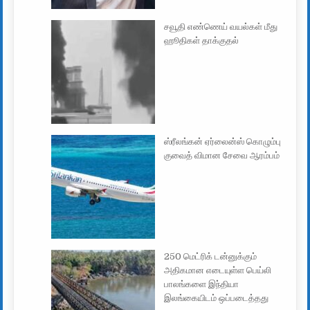
சவூதி எண்ணெய் வயல்கள் மீது
ஹூதிகள் தாக்குதல்
ஸ்ரீலங்கன் ஏர்லைன்ஸ் கொழும்பு
குவைத் விமான சேவை ஆரம்பம்
250 மெட்ரிக் டன்னுக்கும்
அதிகமான எடையுள்ள பெய்லி
பாலங்களை இந்தியா
இலங்கையிடம் ஒப்படைத்தது