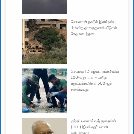
லெபனான் நகரில் இஸ்ரேலிய
பீரங்கித் தாக்குதலால் வீடுகள்
சேதமடைந்தன
செம்மணி அகழ்வாராய்ச்சியின்
100-வது நாள் – மனித
எலும்புக்கூடுகள் 500-ஐத்
தாண்டியது
குற்றப் புலனாய்வுத் துறையின்
(CID) இயக்குநர் ஷானி
அபேசேகரா