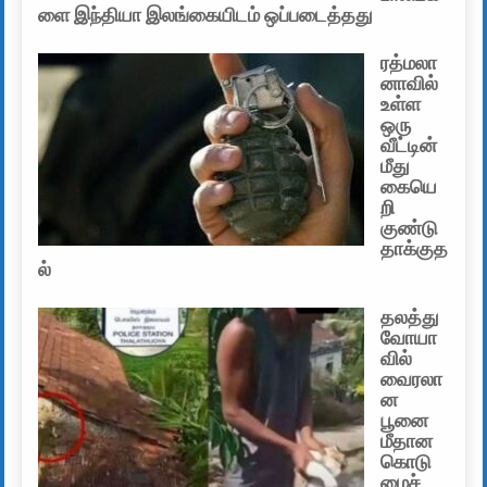
ளை இந்தியா இலங்கையிடம் ஒப்படைத்தது
ரத்மலா
னாவில்
உள்ள
ஒரு
வீட்டின்
மீது
கையெ
றி
குண்டு
தாக்குத
ல்
தலத்து
வோயா
வில்
வைரலா
ன
பூனை
மீதான
கொடு
மைச்