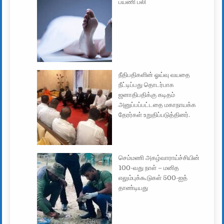
பயணி பலி
நீதிபதிகளின் ஓய்வு வயதை
நீட்டிப்பது தொடர்பாக
ஜனாதிபதிக்கு கடிதம்
அனுப்பப்பட்டதை மகாநாயக்க
தேரர்கள் உறுதிப்படுத்தினர்.
செம்மணி அகழ்வாராய்ச்சியின்
100-வது நாள் – மனித
எலும்புக்கூடுகள் 500-ஐத்
தாண்டியது