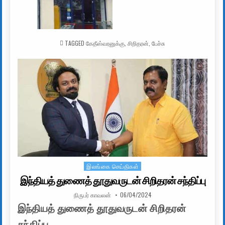
TAGGED
கேதீஸ்வரனுக்கு
,
சிறிதரன்
,
பேச்சு
இலங்கை செய்திகள்
Posted in
இந்தியத் துணைத் தூதுவருடன் சிறிதரன் சந்திப்பு
AUTHOR:
PUBLISHED DATE:
நிருபர் காவலன்
06/04/2024
இந்தியத் துணைத் தூதுவருடன் சிறிதரன்
சந்திப்பு