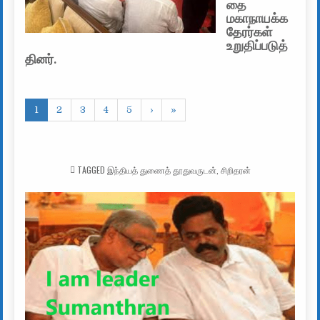
தை
மகாநாயக்க
தேரர்கள்
உறுதிப்படுத்
தினர்.
1
2
3
4
5
›
»
TAGGED
இந்தியத் துணைத் தூதுவருடன்
,
சிறிதரன்