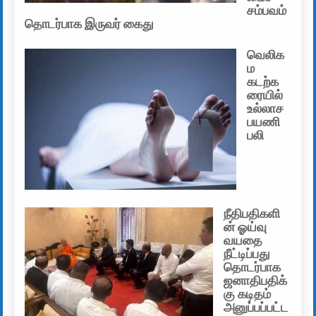
சம்பவம்
தொடர்பாக இருவர் கைது
வெலிக
ம
கடற்க
ரையில்
உல்லாச
பயணி
பலி
நீதிபதிகளி
ன் ஓய்வு
வயதை
நீட்டிப்பது
தொடர்பாக
ஜனாதிபதிக்
கு கடிதம்
அனுப்பப்பட்ட