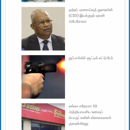
குற்றப் புலனாய்வுத் துறையின்
(CID) இயக்குநர் ஷானி
அபேசேகரா
துப்பாக்கிச் சூட்டில் எட்டு பேர்
லங்கா சதோசா 10
அத்தியாவசிய உணவுப்
பொருட்களின் விலைகளைக்
குறைக்கிறது