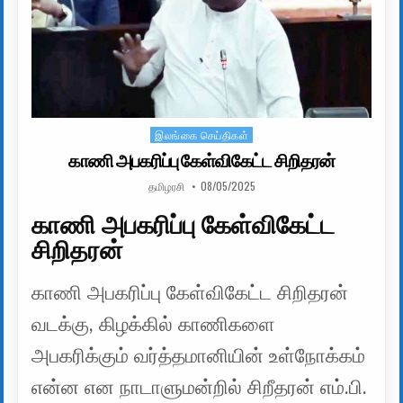
இலங்கை செய்திகள்
Posted in
காணி அபகரிப்பு கேள்விகேட்ட சிறிதரன்
AUTHOR:
PUBLISHED DATE:
தமிழரசி
08/05/2025
காணி அபகரிப்பு கேள்விகேட்ட
சிறிதரன்
காணி அபகரிப்பு கேள்விகேட்ட சிறிதரன்
வடக்கு, கிழக்கில் காணிகளை
அபகரிக்கும் வர்த்தமானியின் உள்நோக்கம்
என்ன என நாடாளுமன்றில் சிறீதரன் எம்.பி.