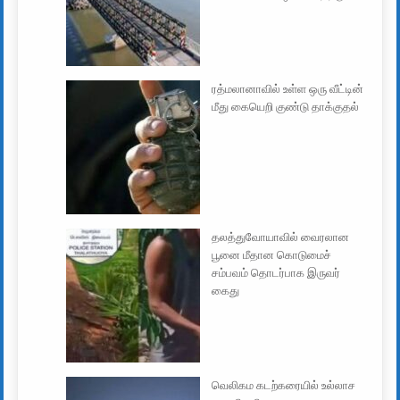
ரத்மலானாவில் உள்ள ஒரு வீட்டின்
மீது கையெறி குண்டு தாக்குதல்
தலத்துவோயாவில் வைரலான
பூனை மீதான கொடுமைச்
சம்பவம் தொடர்பாக இருவர்
கைது
வெலிகம கடற்கரையில் உல்லாச