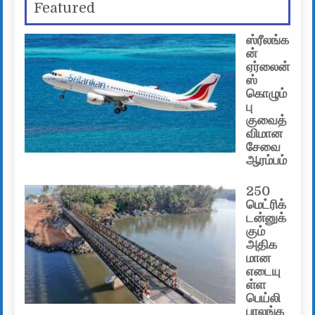
Featured
ஸ்ரீலங்க
ன்
ஏர்லைன்
ஸ்
கொழும்
பு
குவைத்
விமான
சேவை
ஆரம்பம்
250
மெட்ரிக்
டன்னுக்
கும்
அதிக
மான
எடையு
ள்ள
பெய்லி
பாலங்க