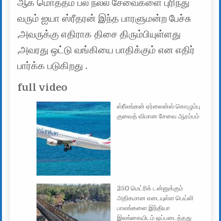
ஆக மொத்தம் பல நல்ல சேவைகளை புரிந்து
வரும் ஐயா ஸ்ரீதரன் இந்த பாரளுமன்ற பேச்சு
,அவருக்கு எதிராக திசை திரும்பியுள்ளது
,அவரது ஒட்டு வங்கியை பாதிக்கும் என எதிர்
பார்க்க படுகிறது .
full video
ஸ்ரீலங்கன் ஏர்லைன்ஸ் கொழும்பு
குவைத் விமான சேவை ஆரம்பம்
250 மெட்ரிக் டன்னுக்கும்
அதிகமான எடையுள்ள பெய்லி
பாலங்களை இந்தியா
இலங்கையிடம் ஒப்படைத்தது