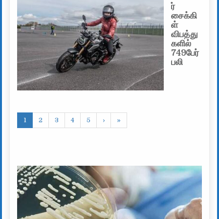
ர்
சைக்கி
ள்
விபத்து
களில்
749பேர்
பலி
1
2
3
4
5
›
»