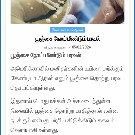
இலங்கை செய்திகள்
Posted in
பூஞ்சை நோய் மீண்டும் பரவல்
AUTHOR:
PUBLISHED DATE:
நிருபர் காவலன்
05/02/2024
பூஞ்சை நோய் மீண்டும் பரவல்
அமெரிக்காவில் மனிதர்களின் உயிரை பறிக்கும்
‛கேண்டிடா ஆரிஸ் எனும் பூஞ்சை தொற்று பரவ
தொடங்கியுள்ளது.
இதனால் பொதுமக்கள் அச்சமடைந்துள்ள
நிலையில் பூஞ்சை தொற்று பாதித்தால் என்ன
நடக்கும் என்பது பற்றிய திடுக்கிடும் தகவல்
வெளியாகி உள்ளது.