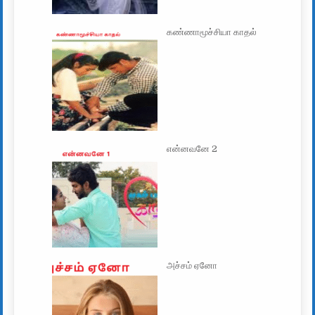
கண்ணாமூச்சியா காதல்
என்னவனே 2
அச்சம் ஏனோ