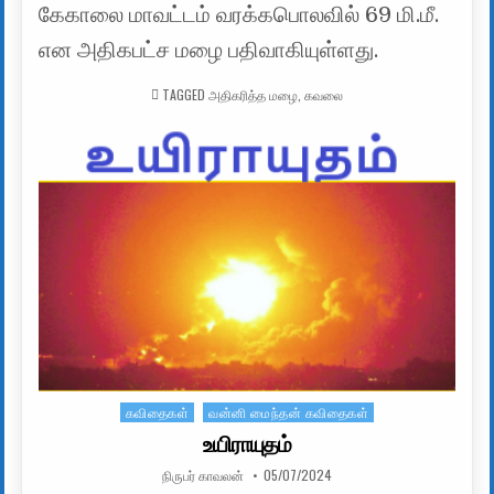
கேகாலை மாவட்டம் வரக்கபொலவில் 69 மி.மீ.
என அதிகபட்ச மழை பதிவாகியுள்ளது.
TAGGED
அதிகரித்த மழை
,
கவலை
கவிதைகள்
வன்னி மைந்தன் கவிதைகள்
Posted in
உயிராயுதம்
AUTHOR:
PUBLISHED DATE:
நிருபர் காவலன்
05/07/2024