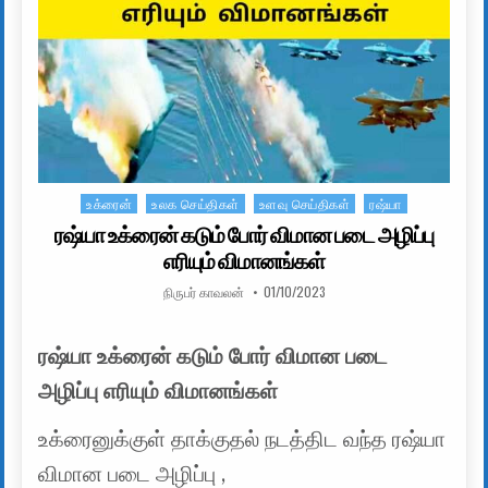
உக்ரைன்
உலக செய்திகள்
உளவு செய்திகள்
ரஷ்யா
Posted in
ரஷ்யா உக்ரைன் கடும் போர் விமான படை அழிப்பு
எரியும் விமானங்கள்
AUTHOR:
PUBLISHED DATE:
நிருபர் காவலன்
01/10/2023
ரஷ்யா உக்ரைன் கடும் போர் விமான படை
அழிப்பு எரியும் விமானங்கள்
உக்ரைனுக்குள் தாக்குதல் நடத்திட வந்த ரஷ்யா
விமான படை அழிப்பு ,