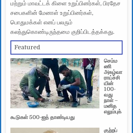
மற்றும் மாவட்டக் கிளை உறுப்பினர்கள், பிரதேச
சபைகளின் மேனாள் உறுப்பினர்கள்,
பொதுமக்கள் எனப் பலரும்
கலந்துகொண்டிருந்தமை குறிப்பிடத்தக்கது.
Featured
செம்ம
ணி
அகழ்வா
ராய்ச்சி
யின்
100-
வது
நாள் –
மனித
எலும்புக்
கூடுகள் 500-ஐத் தாண்டியது
குற்றப்