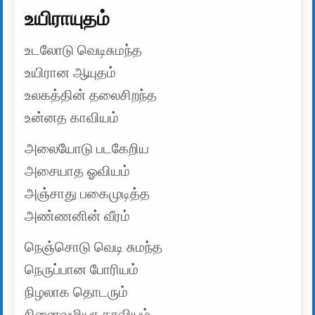
உயிராயுதம்
உடலோடு வெடிசுமந்த
உயிரான ஆயுதம்
உலகத்தின் தலைசிறந்த
உன்னத காவியம்
அலையோடு படகேறிய
அசையாத ஓவியம்
அஞ்சாது பகைமுடித்த
அண்ணனின் வீரம்
நெஞ்சொடு வெடி சுமந்த
நெருப்பான போரியம்
நிழலாக தொடரும்
நினைவழியா காவியம்