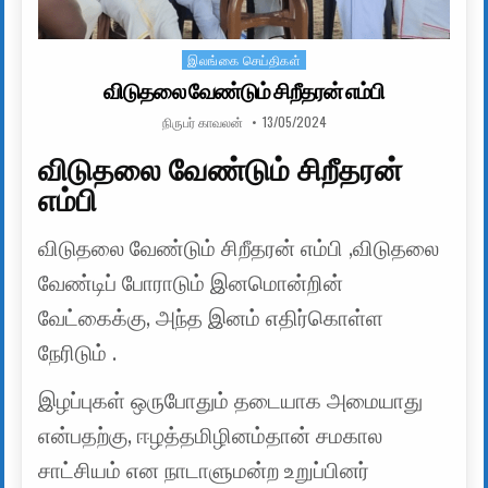
இலங்கை செய்திகள்
Posted in
விடுதலை வேண்டும் சிறீதரன் எம்பி
AUTHOR:
PUBLISHED DATE:
நிருபர் காவலன்
13/05/2024
விடுதலை வேண்டும் சிறீதரன்
எம்பி
விடுதலை வேண்டும் சிறீதரன் எம்பி ,விடுதலை
வேண்டிப் போராடும் இனமொன்றின்
வேட்கைக்கு, அந்த இனம் எதிர்கொள்ள
நேரிடும் .
இழப்புகள் ஒருபோதும் தடையாக அமையாது
என்பதற்கு, ஈழத்தமிழினம்தான் சமகால
சாட்சியம் என நாடாளுமன்ற உறுப்பினர்