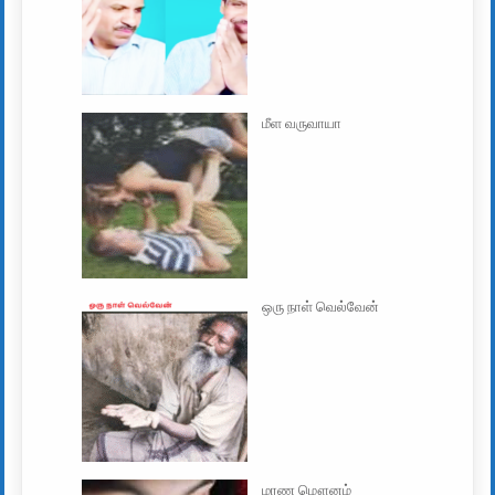
மீள வருவாயா
ஒரு நாள் வெல்வேன்
மரண மௌனம்