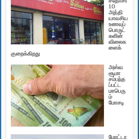
சதோசா
10
அத்தி
யாவசிய
உணவுப்
பொருட்
களின்
விலைக
ளைக்
குறைக்கிறது
அஸ்வ
சூமா
சம்பந்த
ப்பட்ட
மாபெரு
ம்
மோசடி
மோட்டா