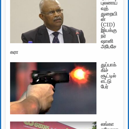
புலனாய்
வுத்
துறையி
ன்
(CID)
இயக்கு
நர்
ஷானி
அபேசே
கரா
துப்பாக்
கிச்
சூட்டில்
எட்டு
பேர்
லங்கா