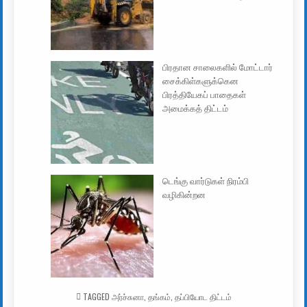
பிரதான சாலைகளில் மோட்டார்
சைக்கிள்களுக்கென
பிரத்தியேகப் பாதைகள்
அமைக்கத் திட்டம்
டெங்கு வார்டுகள் நிரம்பி
வழிகின்றன
TAGGED
அர்ச்சுனா
,
தங்கம்
,
தப்பியோட திட்டம்