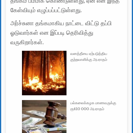
தங்கம் பம்மிக் கொண்டுள்ளது, ஏன் என இந்த
கேள்வியும் எழுப்பப்பட்டுள்ளது.
அர்ச்சுனா தங்கமாகிய நாட்டை விட்டு தப்பி
ஓடுவார்கள் என இப்படி தெரிவித்து
வருகிறார்கள்.
வனத்தீயை ஏற்படுத்திய
குற்றவாளிக்கு அபராதம்
பல்கலைக்கழக மாணவருக்கு
ரூ410 000 அபராதம்