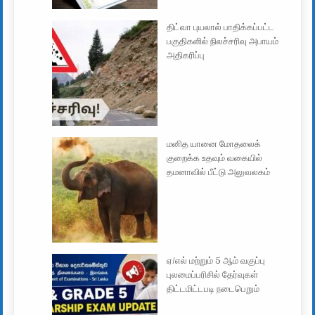
திட்வா புயலால் பாதிக்கப்பட்ட
பகுதிகளில் நிலச்சரிவு அபாயம்
அதிகரிப்பு
மனித யானை மோதலைக்
குறைக்க உதவும் வகையில்
தமனாவில் பீட்டு அலுவலகம்
ஏ/எல் மற்றும் 5 ஆம் வகுப்பு
புலமைப்பரிசில் தேர்வுகள்
திட்டமிட்டபடி நடைபெறும்