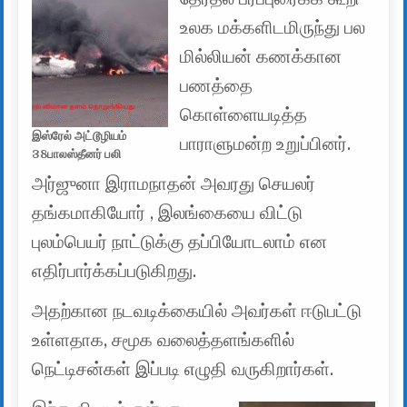
உலக மக்களிடமிருந்து பல
மில்லியன் கணக்கான
பணத்தை
கொள்ளையடித்த
இஸ்ரேல் அட்டூழியம்
பாராளுமன்ற உறுப்பினர்.
38பாலஸ்தீனர் பலி
அர்ஜுனா இராமநாதன் அவரது செயலர்
தங்கமாகியோர் , இலங்கையை விட்டு
புலம்பெயர் நாட்டுக்கு தப்பியோடலாம் என
எதிர்பார்க்கப்படுகிறது.
அதற்கான நடவடிக்கையில் அவர்கள் ஈடுபட்டு
உள்ளதாக, சமூக வலைத்தளங்களில்
நெட்டிசன்கள் இப்படி எழுதி வருகிறார்கள்.