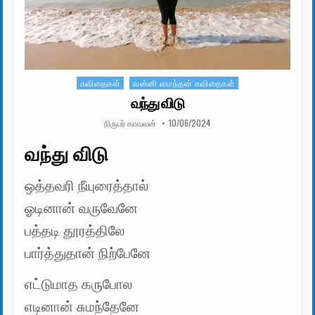
கவிதைகள்
வன்னி மைந்தன் கவிதைகள்
Posted in
வந்து விடு
AUTHOR:
PUBLISHED DATE:
நிருபர் காவலன்
10/06/2024
வந்து விடு
ஒத்தவரி நீயுரைத்தால்
ஓடினான் வருவேனே
பத்தடி தூரத்திலே
பார்த்துதான் நிற்பேனே
எட்டுமாத கருபோல
எடினான் சுமந்தேனே