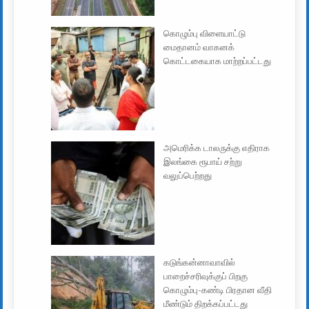
கொழும்பு விளையாட்டு
மைதானம் வாகனக்
கொட்டகையாக மாற்றப்பட்டது
அமெரிக்க டாலருக்கு எதிராக
இலங்கை ரூபாய் சற்று
வலுப்பெற்றது
கடுங்கன்னாவாவில்
பாறைச்சரிவுக்குப் பிறகு
கொழும்பு-கண்டி பிரதான வீதி
மீண்டும் திறக்கப்பட்டது