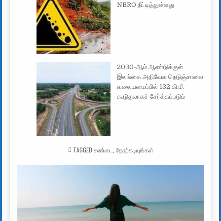
NBRO நீட்டித்துள்ளது
2030-ஆம் ஆண்டுக்குள்
இலங்கை அதிவேக நெடுஞ்சாலை
வலையமைப்பில் 132 கி.மீ.
கூடுதலாகச் சேர்க்கப்படும்
TAGGED
சண்டை
,
தோற்கடியுங்கள்