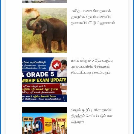
மனித யானை மோதலைக்
குறைக்க உதவும் வகையில்
தமனாவில் பீட்டு அலுவலகம்
ஏ/எல் மற்றும் 5 ஆம் வகுப்பு
புலமைப்பரிசில் தேர்வுகள்
திட்டமிட்டபடி நடைபெறும்
ஊழல் ஒழிப்பு மசோதாவில்
திருத்தம் செய்யப்படும் என
அந்அரசு