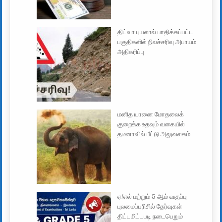
திட்வா புயலால் பாதிக்கப்பட்ட
பகுதிகளில் நிலச்சரிவு அபாயம்
அதிகரிப்பு
மனித யானை மோதலைக்
குறைக்க உதவும் வகையில்
தமனாவில் பீட்டு அலுவலகம்
ஏ/எல் மற்றும் 5 ஆம் வகுப்பு
புலமைப்பரிசில் தேர்வுகள்
திட்டமிட்டபடி நடைபெறும்