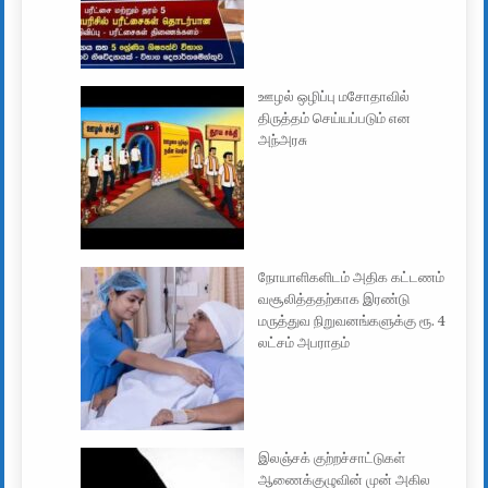
ஊழல் ஒழிப்பு மசோதாவில்
திருத்தம் செய்யப்படும் என
அந்அரசு
நோயாளிகளிடம் அதிக கட்டணம்
வசூலித்ததற்காக இரண்டு
மருத்துவ நிறுவனங்களுக்கு ரூ. 4
லட்சம் அபராதம்
இலஞ்சக் குற்றச்சாட்டுகள்
ஆணைக்குழுவின் முன் அகில