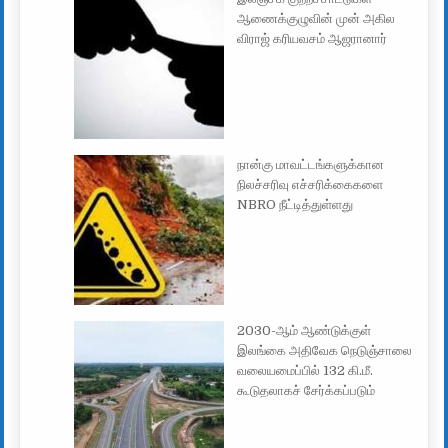
ஆணைக்குழுவின் முன் அகில
விராஜ் கரியவசம் ஆஜரானார்
நான்கு மாவட்டங்களுக்கான
நிலச்சரிவு எச்சரிக்கைகளை
NBRO நீட்டித்துள்ளது
2030-ஆம் ஆண்டுக்குள்
இலங்கை அதிவேக நெடுஞ்சாலை
வலையமைப்பில் 132 கி.மீ.
கூடுதலாகச் சேர்க்கப்படும்