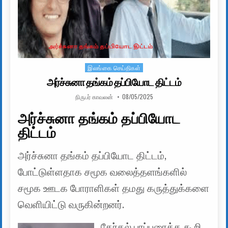
இலங்கை செய்திகள்
Posted in
அர்ச்சுனா தங்கம் தப்பியோட திட்டம்
AUTHOR:
PUBLISHED DATE:
நிருபர் காவலன்
08/05/2025
அர்ச்சுனா தங்கம் தப்பியோட
திட்டம்
அர்ச்சுனா தங்கம் தப்பியோட திட்டம்,
போட்டுள்ளதாக சமூக வலைத்தளங்களில்
சமூக ஊடக போராளிகள் தமது கருத்துக்களை
வெளியிட்டு வருகின்றனர்.
தேர்தல் பரப்புரைக்க கூறி