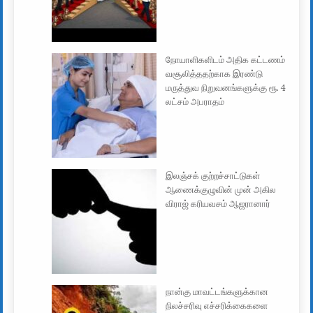
நோயாளிகளிடம் அதிக கட்டணம்
வசூலித்ததற்காக இரண்டு
மருத்துவ நிறுவனங்களுக்கு ரூ. 4
லட்சம் அபராதம்
இலஞ்சக் குற்றச்சாட்டுகள்
ஆணைக்குழுவின் முன் அகில
விராஜ் கரியவசம் ஆஜரானார்
நான்கு மாவட்டங்களுக்கான
நிலச்சரிவு எச்சரிக்கைகளை