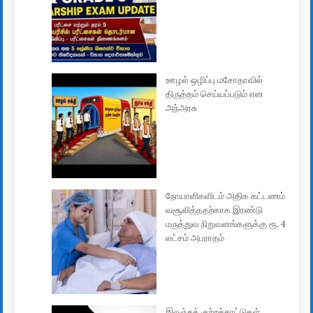
ஊழல் ஒழிப்பு மசோதாவில்
திருத்தம் செய்யப்படும் என
அந்அரசு
நோயாளிகளிடம் அதிக கட்டணம்
வசூலித்ததற்காக இரண்டு
மருத்துவ நிறுவனங்களுக்கு ரூ. 4
லட்சம் அபராதம்
இலஞ்சக் குற்றச்சாட்டுகள்