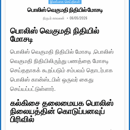
இலங்கை செய்திகள்
Posted in
பொலிஸ் வெகுமதி நிதியில் மோசடி
AUTHOR:
PUBLISHED DATE:
நிருபர் காவலன்
06/05/2026
பொலிஸ் வெகுமதி நிதியில்
மோசடி
பொலிஸ் வெகுமதி நிதியில் மோசடி ,பொலிஸ்
வெகுமதி நிதியிலிருந்து பணத்தை மோசடி
செய்ததாகக் கூறப்படும் சம்பவம் தொடர்பாக
பொலிஸ் கான்ஸ்டபிள் ஒருவர் கைது
செய்யப்பட்டுள்ளார்.
கல்கிசை தலைமையக பொலிஸ்
நிலையத்தின் கொடுப்பனவுப்
பிரிவில்