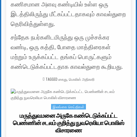
கணிசமான அளவு கண்டியில் உள்ள ஒரு
இடத்திலிருந்து மீட்கப்பட்டதாகவும் காவல்துறை
தெரிவித்துள்ளது.
சந்தேக நபர்களிடமிருந்து ஒரு முச்சக்கர
வண்டி, ஒரு கத்தி, போதை மாத்திரைகள்
மற்றும் உருக்கப்பட்ட தங்கப் பொருட்களும்
கண்டெடுக்கப்பட்டதாக காவல்துறை கூறியது.
TAGGED
கைது
,
பொலிஸ் அதிகாரி
இலங்கை செய்திகள்
Posted in
மருத்துவமனை அருகே கண்டெடுக்கப்பட்ட
பெண்ணின் சடலம் குறித்து நுவரெலியா பொலிஸ்
விசாரணை