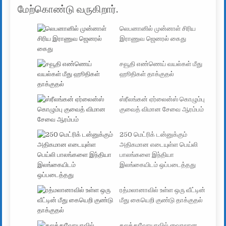
மேற்கொண்டு வருகிறார்.
லெபனானில் முன்னாள் சிரிய
இராணுவ ஜெனரல் கைது
சவூதி எண்ணெய் வயல்கள் மீது
ஹூதிகள் தாக்குதல்
ஸ்ரீலங்கன் ஏர்லைன்ஸ் கொழும்பு
குவைத் விமான சேவை ஆரம்பம்
250 மெட்ரிக் டன்னுக்கும்
அதிகமான எடையுள்ள பெய்லி
பாலங்களை இந்தியா
இலங்கையிடம் ஒப்படைத்தது
ரத்மலானாவில் உள்ள ஒரு வீட்டின்
மீது கையெறி குண்டு தாக்குதல்
தலத்துவோயாவில் வைரலான