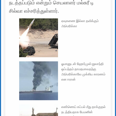
நடத்தப்படும் என்றும் செயலாளர் மல்சுரீ டி
சில்வா எச்சரித்துள்ளார்.
ஏவுகணை இல்லா தவிக்கும்
அமெரிக்கா
ஓமானுடன் ஹோர்முஸ் ஜலசந்தி
ஒப்பந்தம் தாமதமாவதற்கு
அமெரிக்காவே முக்கிய காரணம்
என ஈரான்
எண்ணெய் கப்பல் மீது தாக்குதல்
நடத்தியதாக யேமனின்