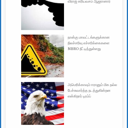
விராஜ் கரியவசம் ஆஜரானார்
நான்கு மாவட்டங்களுக்கான
நிலச்சரிவு எச்சரிக்கைகளை
NBRO நீட்டித்துள்ளது
அமெரிக்காவும் ஈரானும் மிக நல்ல
பேச்சுவார்த்த நடத்துகின்றன
என்கிறார் டிரம்ப்