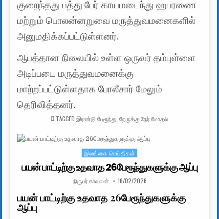
குறைந்தது பத்து பேர் காயமடைந்து ஹபரணை
மற்றும் பொலன்னறுவை மருத்துவமனைகளில்
அனுமதிக்கப்பட்டுள்ளனர்.
ஆபத்தான நிலையில் உள்ள ஒருவர் தம்புள்ளை
அடிப்படை மருத்துவமனைக்கு
மாற்றப்பட்டுள்ளதாக போலீசார் மேலும்
தெரிவித்தனர்.
TAGGED
இரண்டு பேரூந்து
,
நேருக்கு நேர் மோதல்
இலங்கை செய்திகள்
Posted in
பயன் பாட்டிற்கு உதவாத 26பேரூந்துகளுக்கு ஆப்பு
AUTHOR:
PUBLISHED DATE:
நிருபர் காவலன்
16/02/2026
பயன் பாட்டிற்கு உதவாத 26பேரூந்துகளுக்கு
ஆப்பு