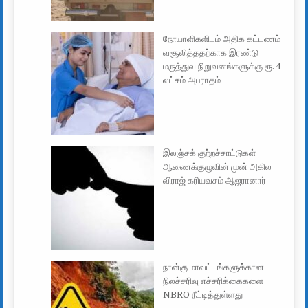
நோயாளிகளிடம் அதிக கட்டணம்
வசூலித்ததற்காக இரண்டு
மருத்துவ நிறுவனங்களுக்கு ரூ. 4
லட்சம் அபராதம்
இலஞ்சக் குற்றச்சாட்டுகள்
ஆணைக்குழுவின் முன் அகில
விராஜ் கரியவசம் ஆஜரானார்
நான்கு மாவட்டங்களுக்கான
நிலச்சரிவு எச்சரிக்கைகளை
NBRO நீட்டித்துள்ளது