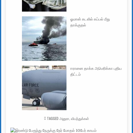
ஓமான் கடலில் கப்பல் மீது
தாக்குதல்
ஈரானை தாக்க அமெரிக்கா புதிய
திட்டம்
TAGGED
அனுரா
,
விபத்துக்கள்