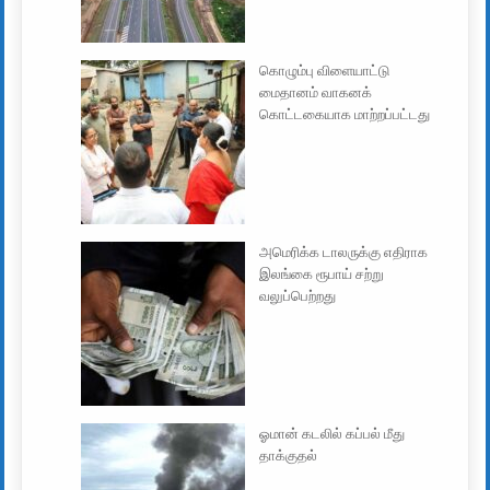
கொழும்பு விளையாட்டு
மைதானம் வாகனக்
கொட்டகையாக மாற்றப்பட்டது
அமெரிக்க டாலருக்கு எதிராக
இலங்கை ரூபாய் சற்று
வலுப்பெற்றது
ஓமான் கடலில் கப்பல் மீது
தாக்குதல்