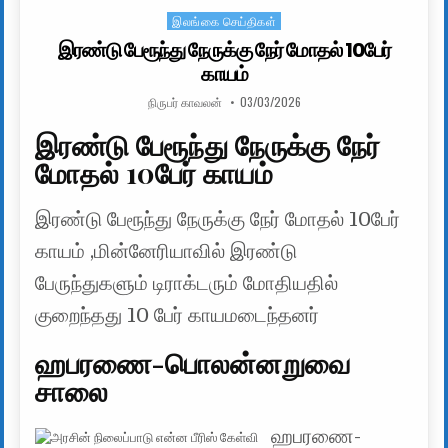
இலங்கை செய்திகள்
Posted in
இரண்டு பேரூந்து நேருக்கு நேர் மோதல் 10பேர்
காயம்
AUTHOR:
PUBLISHED DATE:
நிருபர் காவலன்
03/03/2026
இரண்டு பேரூந்து நேருக்கு நேர்
மோதல் 10பேர் காயம்
இரண்டு பேரூந்து நேருக்கு நேர் மோதல் 10பேர்
காயம் ,மின்னேரியாவில் இரண்டு
பேருந்துகளும் டிராக்டரும் மோதியதில்
குறைந்தது 10 பேர் காயமடைந்தனர்
ஹபரணை-பொலன்னறுவை
சாலை
ஹபரணை-