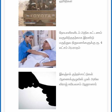
ஹூதிகள்
நோயாளிகளிடம் அதிக கட்டணம்
வசூலித்ததற்காக இரண்டு
மருத்துவ நிறுவனங்களுக்கு ரூ. 4
லட்சம் அபராதம்
இலஞ்சக் குற்றச்சாட்டுகள்
ஆணைக்குழுவின் முன் அகில
விராஜ் கரியவசம் ஆஜரானார்