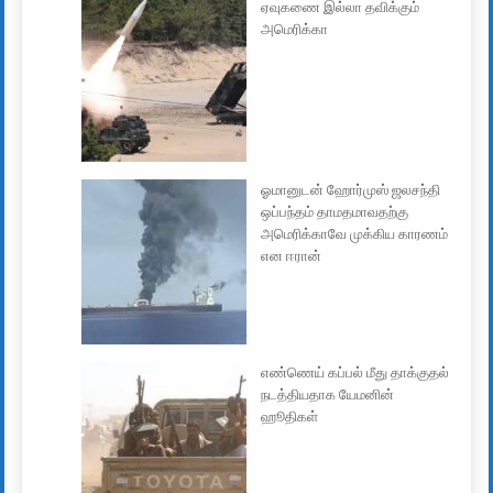
ஏவுகணை இல்லா தவிக்கும்
அமெரிக்கா
ஓமானுடன் ஹோர்முஸ் ஜலசந்தி
ஒப்பந்தம் தாமதமாவதற்கு
அமெரிக்காவே முக்கிய காரணம்
என ஈரான்
எண்ணெய் கப்பல் மீது தாக்குதல்
நடத்தியதாக யேமனின்
ஹூதிகள்