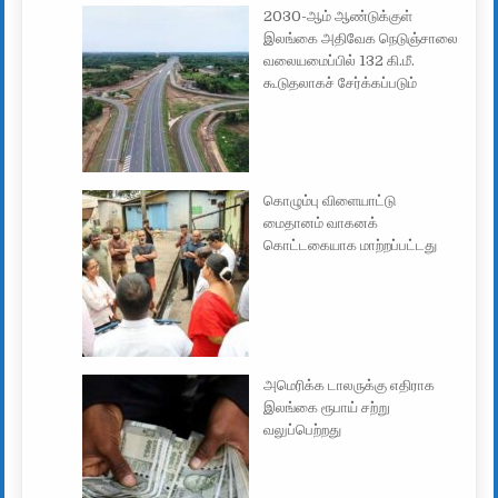
2030-ஆம் ஆண்டுக்குள்
இலங்கை அதிவேக நெடுஞ்சாலை
வலையமைப்பில் 132 கி.மீ.
கூடுதலாகச் சேர்க்கப்படும்
கொழும்பு விளையாட்டு
மைதானம் வாகனக்
கொட்டகையாக மாற்றப்பட்டது
அமெரிக்க டாலருக்கு எதிராக
இலங்கை ரூபாய் சற்று
வலுப்பெற்றது