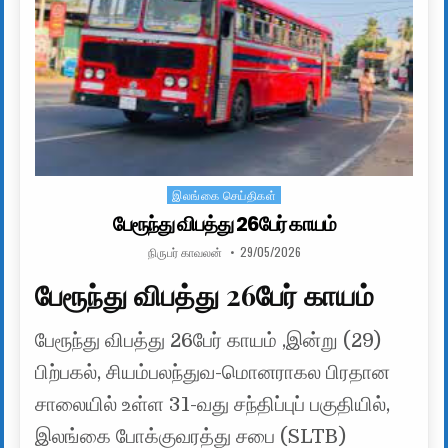
இலங்கை செய்திகள்
Posted in
பேரூந்து விபத்து 26பேர் காயம்
AUTHOR:
PUBLISHED DATE:
நிருபர் காவலன்
29/05/2026
பேரூந்து விபத்து 26பேர் காயம்
பேரூந்து விபத்து 26பேர் காயம் ,இன்று (29)
பிற்பகல், சியம்பலந்துவ-மொனராகல பிரதான
சாலையில் உள்ள 31-வது சந்திப்புப் பகுதியில்,
இலங்கை போக்குவரத்து சபை (SLTB)