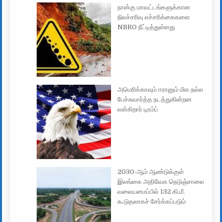
நான்கு மாவட்டங்களுக்கான
நிலச்சரிவு எச்சரிக்கைகளை
NBRO நீட்டித்துள்ளது
அமெரிக்காவும் ஈரானும் மிக நல்ல
பேச்சுவார்த்த நடத்துகின்றன
என்கிறார் டிரம்ப்
2030-ஆம் ஆண்டுக்குள்
இலங்கை அதிவேக நெடுஞ்சாலை
வலையமைப்பில் 132 கி.மீ.
கூடுதலாகச் சேர்க்கப்படும்