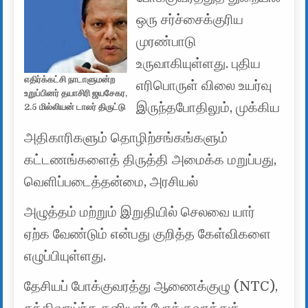
ஒரு சர்ச்சைக்குரிய
முரண்பாடு
உருவாகியுள்ளது. புதிய
எதிர்க்கட்சி நாடாளுமன்ற
எரிபொருள் விலை உயர்வு
உறுப்பினர் தயாசிரி ஜயசேகர,
இருந்தபோதிலும், முக்கிய
2.5 மில்லியன் டாலர் திருட்டு
அதிகாரிகளும் தொழிற்சங்கங்களும்
கட்டணங்களைத் திருத்தி அமைக்க மறுப்பது,
வெளிப்படைத்தன்மை, அரசியல்
அழுத்தம் மற்றும் இறுதியில் செலவை யார்
ஏற்க வேண்டும் என்பது குறித்த கேள்விகளை
எழுப்பியுள்ளது.
தேசியப் போக்குவரத்து ஆணைக்குழு (NTC),