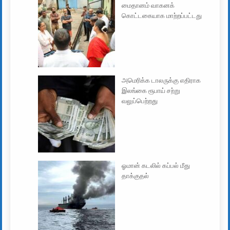
மைதானம் வாகனக்
கொட்டகையாக மாற்றப்பட்டது
அமெரிக்க டாலருக்கு எதிராக
இலங்கை ரூபாய் சற்று
வலுப்பெற்றது
ஓமான் கடலில் கப்பல் மீது
தாக்குதல்