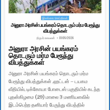
இலங்கை செய்திகள்
Posted in
அனுரா அரசின் பயங்கரம் தொடரும் மர்ம பேரூந்து
விபத்துக்கள்
AUTHOR:
PUBLISHED DATE:
நிருபர் காவலன்
01/05/2026
அனுரா அரசின் பயங்கரம்
தொடரும் மர்ம பேரூந்து
விபத்துக்கள்
அனுரா அரசின் பயங்கரம் தொடரும் மர்ம
பேரூந்து விபத்துக்கள் ,ஹட்டன் – டயகம
வீதியில், டிக்கோயா போடைஸ் பகுதியில் கடந்த
புதன்கிழமை (29) மாலை 3 மணியளவில்
இடம்பெற்ற தனியார் பேருந்து விபத்தில்