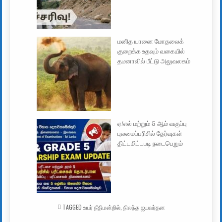
மனித யானை மோதலைக்
குறைக்க உதவும் வகையில்
தமனாவில் பீட்டு அலுவலகம்
ஏ/எல் மற்றும் 5 ஆம் வகுப்பு
புலமைப்பரிசில் தேர்வுகள்
திட்டமிட்டபடி நடைபெறும்
TAGGED
உயர் நீதிமன்றில்
,
நிலந்த ஜயவர்தன