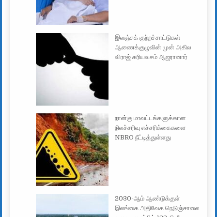
இலஞ்சக் குற்றச்சாட்டுகள்
ஆணைக்குழுவின் முன் அகில
விராஜ் கரியவசம் ஆஜரானார்
நான்கு மாவட்டங்களுக்கான
நிலச்சரிவு எச்சரிக்கைகளை
NBRO நீட்டித்துள்ளது
2030-ஆம் ஆண்டுக்குள்
இலங்கை அதிவேக நெடுஞ்சாலை