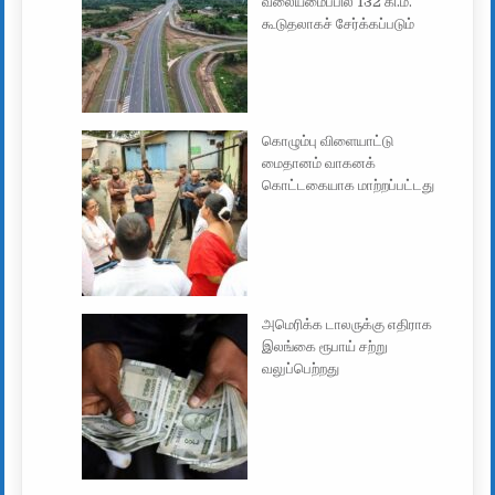
வலையமைப்பில் 132 கி.மீ.
கூடுதலாகச் சேர்க்கப்படும்
கொழும்பு விளையாட்டு
மைதானம் வாகனக்
கொட்டகையாக மாற்றப்பட்டது
அமெரிக்க டாலருக்கு எதிராக
இலங்கை ரூபாய் சற்று
வலுப்பெற்றது