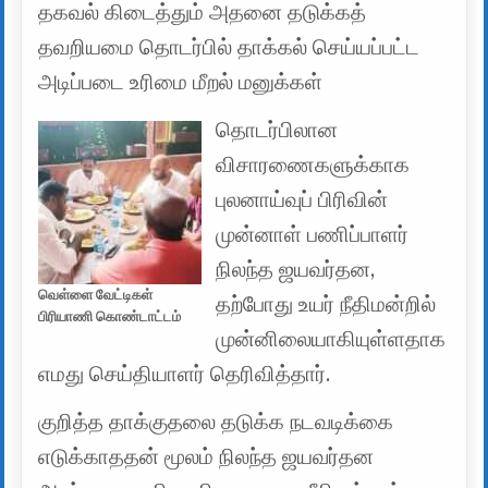
தகவல் கிடைத்தும் அதனை தடுக்கத்
தவறியமை தொடர்பில் தாக்கல் செய்யப்பட்ட
அடிப்படை உரிமை மீறல் மனுக்கள்
தொடர்பிலான
விசாரணைகளுக்காக
புலனாய்வுப் பிரிவின்
முன்னாள் பணிப்பாளர்
நிலந்த ஜயவர்தன,
வெள்ளை வேட்டிகள்
தற்போது உயர் நீதிமன்றில்
பிரியாணி கொண்டாட்டம்
முன்னிலையாகியுள்ளதாக
எமது செய்தியாளர் தெரிவித்தார்.
குறித்த தாக்குதலை தடுக்க நடவடிக்கை
எடுக்காததன் மூலம் நிலந்த ஜயவர்தன