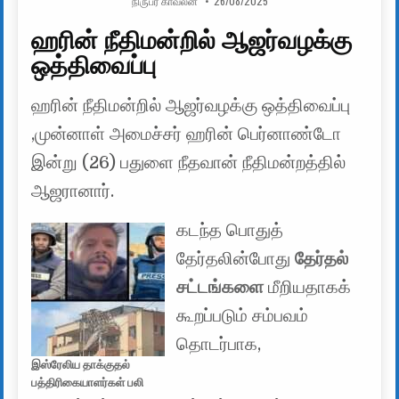
நிருபர் காவலன்
26/08/2025
ஹரின் நீதிமன்றில் ஆஜர்வழக்கு
ஒத்திவைப்பு
ஹரின் நீதிமன்றில் ஆஜர்வழக்கு ஒத்திவைப்பு
,முன்னாள் அமைச்சர் ஹரின் பெர்னாண்டோ
இன்று (26) பதுளை நீதவான் நீதிமன்றத்தில்
ஆஜரானார்.
கடந்த பொதுத்
தேர்தலின்போது
தேர்தல்
சட்டங்களை
மீறியதாகக்
கூறப்படும் சம்பவம்
தொடர்பாக,
இஸ்ரேலிய தாக்குதல்
பத்திரிகையாளர்கள் பலி