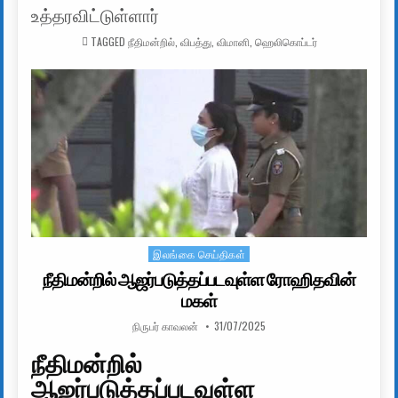
உத்தரவிட்டுள்ளார்
TAGGED
நீதிமன்றில்
,
விபத்து
,
விமானி
,
ஹெலிகொப்டர்
இலங்கை செய்திகள்
Posted in
நீதிமன்றில் ஆஜர்படுத்தப்படவுள்ள ரோஹிதவின்
மகள்
AUTHOR:
PUBLISHED DATE:
நிருபர் காவலன்
31/07/2025
நீதிமன்றில்
ஆஜர்படுத்தப்படவுள்ள