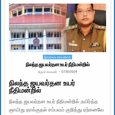
இலங்கை செய்திகள்
Posted in
நிலந்த ஜயவர்தன உயர் நீதிமன்றில்
AUTHOR:
PUBLISHED DATE:
நிருபர் காவலன்
07/10/2024
நிலந்த ஜயவர்தன உயர்
நீதிமன்றில்
நிலந்த ஜயவர்தன உயர் நீதிமன்றில் ,உயிர்த்த
ஞாயிறு தாக்குதல் சம்பவம் குறித்து ஏற்கனவே