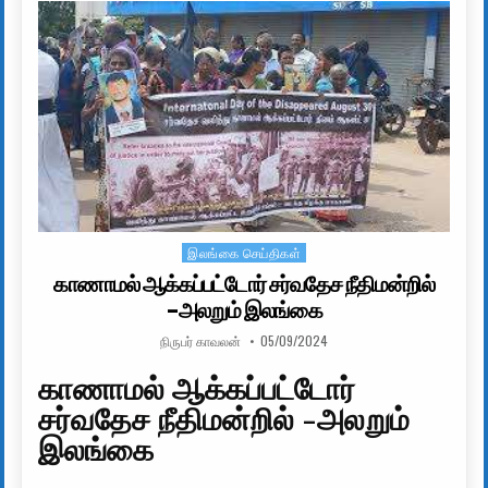
இலங்கை செய்திகள்
Posted in
காணாமல் ஆக்கப்பட்டோர் சர்வதேச நீதிமன்றில்
-அலறும் இலங்கை
AUTHOR:
PUBLISHED DATE:
நிருபர் காவலன்
05/09/2024
காணாமல் ஆக்கப்பட்டோர்
சர்வதேச நீதிமன்றில் -அலறும்
இலங்கை