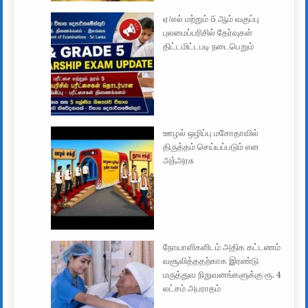
ஏ/எல் மற்றும் 5 ஆம் வகுப்பு
புலமைப்பரிசில் தேர்வுகள்
திட்டமிட்டபடி நடைபெறும்
ஊழல் ஒழிப்பு மசோதாவில்
திருத்தம் செய்யப்படும் என
அந்அரசு
நோயாளிகளிடம் அதிக கட்டணம்
வசூலித்ததற்காக இரண்டு
மருத்துவ நிறுவனங்களுக்கு ரூ. 4
லட்சம் அபராதம்