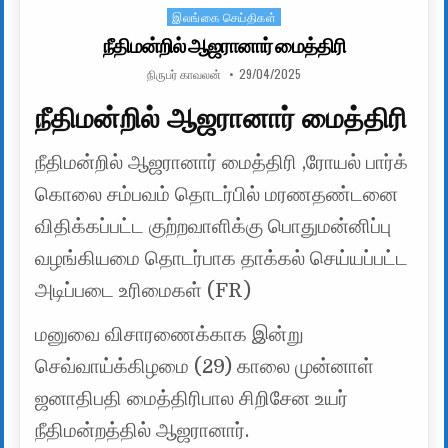
இலங்கை செய்திகள்
Posted in
நீதிமன்றில் ஆஜரானார் மைத்திரி
AUTHOR:
PUBLISHED DATE:
நிருபர் காவலன்
29/04/2025
நீதிமன்றில் ஆஜரானார் மைத்திரி
நீதிமன்றில் ஆஜரானார் மைத்திரி ,ரோயல் பார்க்
கொலை சம்பவம் தொடர்பில் மரணதண்டனை
விதிக்கப்பட்ட குற்றவாளிக்கு பொதுமன்னிப்பு
வழங்கியமை தொடர்பாக தாக்கல் செய்யப்பட்ட
அடிப்படை உரிமைகள் (FR)
மனுவை விசாரணைக்காக இன்று
செவ்வாய்க்கிழமை (29) காலை முன்னாள்
ஜனாதிபதி மைத்திரிபால சிறிசேன உயர்
நீதிமன்றத்தில் ஆஜரானார்.