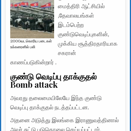
மைத்திரி ஆட்சியில்
,தேவாலயங்கள்
இடம்பெற்ற
குண்டுவெடிப்புகளின்,
2000வடகொரிய படைகள்
முக்கிய சூத்திரதாரியாக
உக்கரைனில் பலி
சகரான்
காணப்படுகின்றார் .
குண்டு வெடிப்பு தாக்குதல்
Bomb attack
அவரது தலைமையிலேயே இந்த குண்டு
வெடிப்பு தாக்குதல் நடத்தப்பட்டன.
அதனை அடுத்து இலங்கை இராணுவத்தினால்
அவர் சுட்டு படுகொலை செய்யப்பட்டார்.