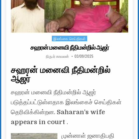
இலங்கை செய்திகள்
Posted in
சஹரன் மனைவி நீதிமன்றில் ஆஜர்
AUTHOR:
PUBLISHED DATE:
நிருபர் காவலன்
03/09/2025
சஹரன் மனைவி நீதிமன்றில்
ஆஜர்
சஹரன் மனைவி நீதிமன்றில் ஆஜர்
படுத்தப்பட்டுள்ளதாக இலங்கைச் செய்திகள்
தெரிவிக்கின்றன.
Saharan’s wife
appears in court
.
முன்னாள் ஜனாதிபதி