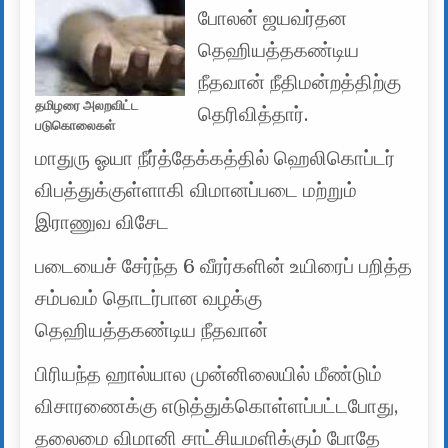
போலன் ஜயவர்தன
தெஹியத்தகண்டிய
நீதவான் நீதிமன்றத்திற்கு
தமிழரை அலறவிட்ட
தெரிவித்தார்.
படுகொலைகள்
மாதுரு ஓயா நீர்த்தேக்கத்தில் ஹெலிகொப்டர்
விபத்துக்குள்ளாகி விமானப்படை மற்றும்
இராணுவ விசேட
படையைச் சேர்ந்த 6 வீரர்களின் உயிரைப் பறித்த
சம்பவம் தொடர்பான வழக்கு
தெஹியத்தகண்டிய நீதவான்
பிரியந்த ஹால்யால முன்னிலையில் மீண்டும்
விசாரணைக்கு எடுத்துக்கொள்ளப்பட்டபோது,
தலைமை விமானி சாட்சியமளிக்கும் போதே