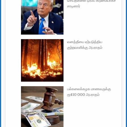
செய்திகளை டிரம்ப் கடுமையாகச்
சாடினார்
வனத்தீயை ஏற்படுத்திய
குற்றவாளிக்கு அபராதம்
பல்கலைக்கழக மாணவருக்கு
ரூ410 000 அபராதம்