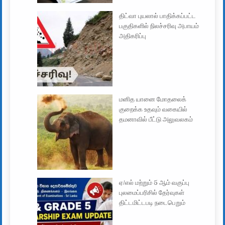
திட்வா புயலால் பாதிக்கப்பட்ட
பகுதிகளில் நிலச்சரிவு அபாயம்
அதிகரிப்பு
மனித யானை மோதலைக்
குறைக்க உதவும் வகையில்
தமனாவில் பீட்டு அலுவலகம்
ஏ/எல் மற்றும் 5 ஆம் வகுப்பு
புலமைப்பரிசில் தேர்வுகள்
திட்டமிட்டபடி நடைபெறும்