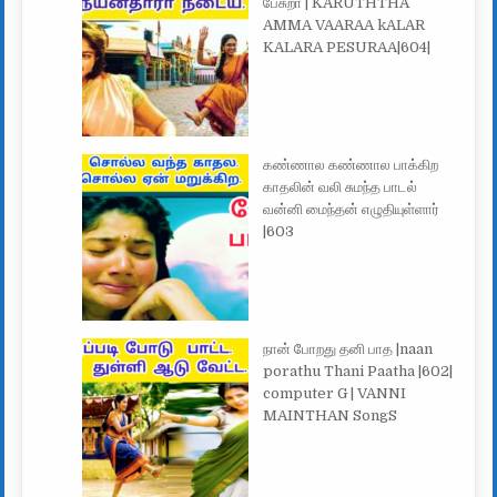
பேசுறா | KARUTHTHA
AMMA VAARAA kALAR
KALARA PESURAA|604|
கண்ணால கண்ணால பாக்கிற
காதலின் வலி சுமந்த பாடல்
வன்னி மைந்தன் எழுதியுள்ளார்
|603
நான் போறது தனி பாத |naan
porathu Thani Paatha |602|
computer G | VANNI
MAINTHAN SongS