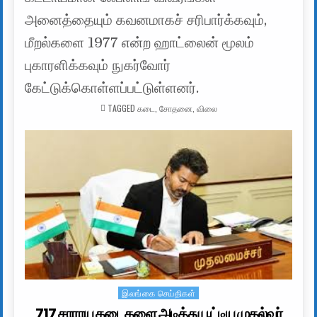
அனைத்தையும் கவனமாகச் சரிபார்க்கவும்,
மீறல்களை 1977 என்ற ஹாட்லைன் மூலம்
புகாரளிக்கவும் நுகர்வோர்
கேட்டுக்கொள்ளப்பட்டுள்ளனர்.
TAGGED
கடை
,
சோதனை
,
விலை
இலங்கை செய்திகள்
Posted in
717 சாராய கடைகளை அடித்து பூட்டிய முதல்வர்