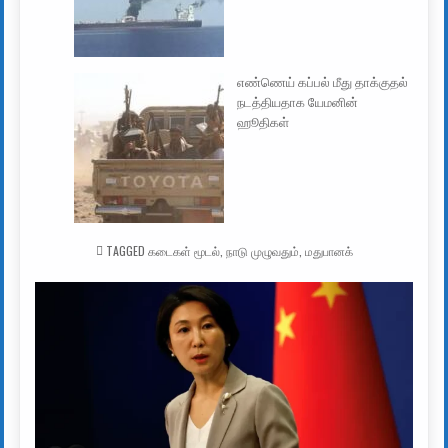
எண்ணெய் கப்பல் மீது தாக்குதல்
நடத்தியதாக யேமனின்
ஹூதிகள்
TAGGED
கடைகள் மூடல்
,
நாடு முழுவதும்
,
மதுபானக்