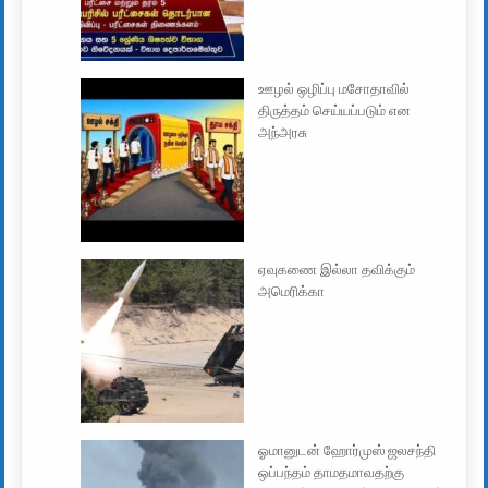
ஊழல் ஒழிப்பு மசோதாவில்
திருத்தம் செய்யப்படும் என
அந்அரசு
ஏவுகணை இல்லா தவிக்கும்
அமெரிக்கா
ஓமானுடன் ஹோர்முஸ் ஜலசந்தி
ஒப்பந்தம் தாமதமாவதற்கு