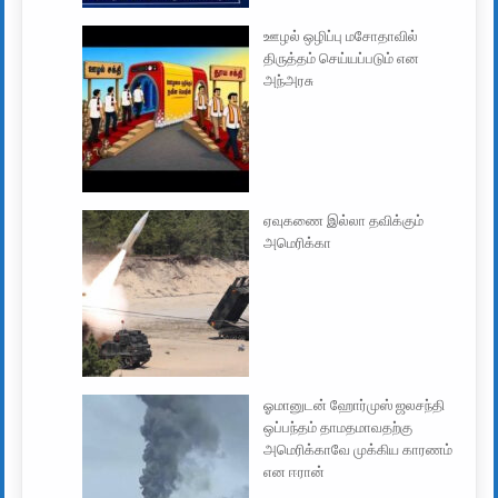
ஊழல் ஒழிப்பு மசோதாவில்
திருத்தம் செய்யப்படும் என
அந்அரசு
ஏவுகணை இல்லா தவிக்கும்
அமெரிக்கா
ஓமானுடன் ஹோர்முஸ் ஜலசந்தி
ஒப்பந்தம் தாமதமாவதற்கு
அமெரிக்காவே முக்கிய காரணம்
என ஈரான்