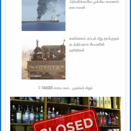
அமெரிக்காவே முக்கிய காரணம்
என ஈரான்
எண்ணெய் கப்பல் மீது தாக்குதல்
நடத்தியதாக யேமனின்
ஹூதிகள்
TAGGED
சாராய கடை
,
முதல்வர் விஜய்