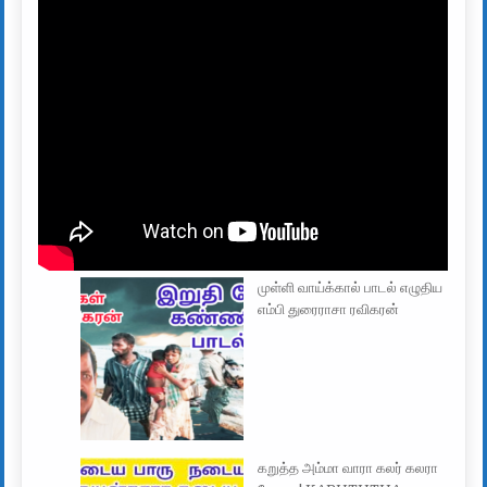
முள்ளி வாய்க்கால் பாடல் எழுதிய
எம்பி துரைராசா ரவிகரன்
கறுத்த அம்மா வாரா கலர் கலரா