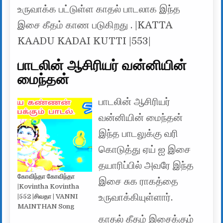
உருவாக்க பட்டுள்ள காதல் பாடலாக இந்த
இசை கீதம் காண படுகிறது . |KATTA
KAADU KADAI KUTTI |553|
பாடலின் ஆசிரியர் வன்னியின்
மைந்தன்
பாடலின் ஆசிரியர்
வன்னியின் மைந்தன்
இந்த பாடலுக்கு வரி
கொடுத்து ஏய் ஐ இசை
தயாரிப்பில் அவரே இந்த
கோவிந்தா கோவிந்தா
இசை சுக ராகத்தை
|Kovintha Kovintha
உருவாக்கியுள்ளார்.
|552 |சிவதா | VANNI
MAINTHAN Song
காதல் கீதம் இசைக்கும்