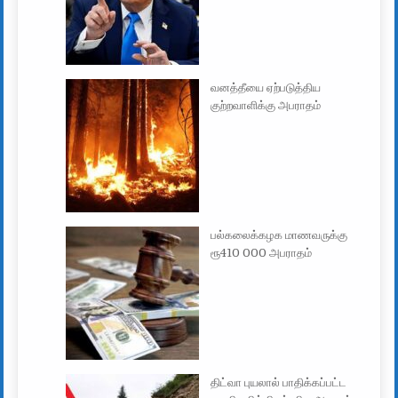
வனத்தீயை ஏற்படுத்திய
குற்றவாளிக்கு அபராதம்
பல்கலைக்கழக மாணவருக்கு
ரூ410 000 அபராதம்
திட்வா புயலால் பாதிக்கப்பட்ட