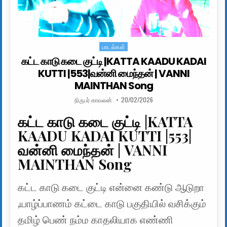
பாடல்கள்
Posted in
கட்ட காடு கடை குட்டி |KATTA KAADU KADAI
KUTTI |553|வன்னி மைந்தன் | VANNI
MAINTHAN Song
AUTHOR:
PUBLISHED DATE:
நிருபர் காவலன்
20/02/2026
கட்ட காடு கடை குட்டி |KATTA
KAADU KADAI KUTTI |553|
வன்னி மைந்தன் | VANNI
MAINTHAN Song
கட்ட காடு கடை குட்டி என்னை கண்டு ஆடுறா
,யாழ்ப்பாணம் கட்டை காடு பகுதியில் வசிக்கும்
தமிழ் பெண் நம்ம காதலியாக எண்ணி