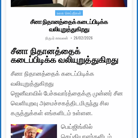
உலக செய்திகள்
Posted in
சீனா நிதானத்தைக் கடைப்பிடிக்க
வலியுறுத்துகிறது
AUTHOR:
PUBLISHED DATE:
நிருபர் காவலன்
26/02/2026
சீனா நிதானத்தைக்
கடைப்பிடிக்க வலியுறுத்துகிறது
சீனா நிதானத்தைக் கடைப்பிடிக்க
வலியுறுத்துகிறது
ஜெனீவாவில் பேச்சுவார்த்தைக்கு முன்னர் சீன
வெளியுறவு அமைச்சகத்திடமிருந்து சில
கருத்துக்கள் எங்களிடம் உள்ளன.
பெய்ஜிங்கில்
செய்தியாளர்களிடம்