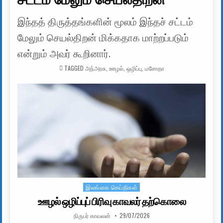
இந்தத் திருத்தங்களின் மூலம் இந்தச் சட்டம்
மேலும் செயல்திறன் மிக்கதாக மாற்றப்படும்
என்றும் அவர் கூறினார்.
TAGGED
அந்அரசு
,
ஊழல்
,
ஒழிப்பு
,
மசோதா
இலங்கை செய்திகள்
Posted in
ஊழல் ஒழிப்புப் பிரிவு காவலர் தற்கொலை
AUTHOR:
PUBLISHED DATE:
நிருபர் காவலன்
29/07/2026