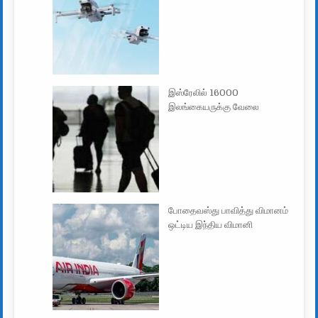
இஸ்ரேலில் 16000
இலங்கையருக்கு வேலை
போதைவஸ்து பாவித்து விமானம்
ஒட்டிய இந்திய விமானி