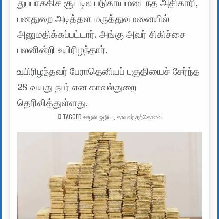
துப்பாக்கிச் சூட்டில் படுகாயமடைந்த அதிகாரி,
பனதுறை அடித்தள மருத்துவமனையில்
அனுமதிக்கப்பட்டார். அங்கு அவர் சிகிச்சை
பலனின்றி உயிரிழந்தார்.
உயிரிழந்தவர் பேராதெனியப் பகுதியைச் சேர்ந்த
28 வயது நபர் என காவல்துறை
தெரிவித்துள்ளது.
TAGGED
ஊழல் ஒழிப்பு
,
காவலர் தற்கொலை