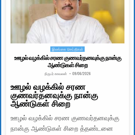
இலங்கை செய்திகள்
Posted in
ஊழல் வழக்கில் சரண குணவர்தனவுக்கு நான்கு
ஆண்டுகள் சிறை
AUTHOR:
PUBLISHED DATE:
நிருபர் காவலன்
09/06/2026
ஊழல் வழக்கில் சரண
குணவர்தனவுக்கு நான்கு
ஆண்டுகள் சிறை
ஊழல் வழக்கில் சரண குணவர்தனவுக்கு
நான்கு ஆண்டுகள் சிறை த்தண்டனை