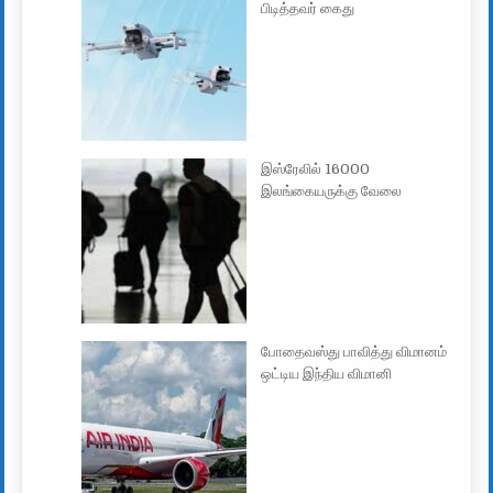
பிடித்தவர் கைது
இஸ்ரேலில் 16000
இலங்கையருக்கு வேலை
போதைவஸ்து பாவித்து விமானம்
ஒட்டிய இந்திய விமானி