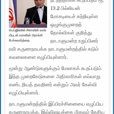
நடந்ததாகக் கூறப்படும் ரூ.
13.2 பில்லியன்
மோசடியைச் சுற்றியுள்ள
ஒழுங்குமுறைத்
பெய்ஜிங்கில் சீனாவின் வாங்
தோல்விகள் குறித்து
யீயுடன் ஈரானின் அராக்சி
நாடாளுமன்ற உறுப்பினர்
பேச்சுவார்த்தை
ரவி கருணநாயக்க நாடாளுமன்றத்தில் கடும்
கவலைகளை எழுப்பியுள்ளார்.
மூன்று ஆண்டுகளுக்கும் மேலாகக் கூறப்படும்
இந்த முறைகேடுகளை அதிகாரிகள் எவ்வாறு
கண்டறியத் தவறினர் என்றும் அவர் கேள்வி
எழுப்பியுள்ளார்.
நாடாளுமன்றத்தில் இப்பிரச்சினையை எழுப்பிய
கருணநாயக்க, இவ்விஷயத்தை மிகவும் தேசிய