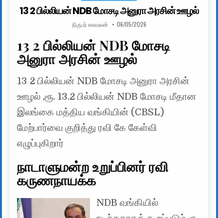
13 2 பில்லியன் NDB மோசடி அனுரா அரசின் ஊழல்
AUTHOR:
PUBLISHED DATE:
நிருபர் காவலன்
06/05/2026
13 2 பில்லியன் NDB மோசடி
அனுரா அரசின் ஊழல்
13 2 பில்லியன் NDB மோசடி அனுரா அரசின்
ஊழல் ,ரூ. 13.2 பில்லியன் NDB மோசடி மீதான
இலங்கை மத்திய வங்கியின் (CBSL)
மேற்பார்வை குறித்து ரவி கே கேள்வி
எழுப்புகிறார்
நாடாளுமன்ற உறுப்பினர் ரவி
கருணநாயக்க
NDB வங்கியில்