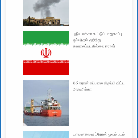
புதிய மக்கா கூட்டுப் பாதுகாப்பு
ஒப்பந்தம் குறித்து
கவலைப்படவில்லை ஈரான்
55 ஈரான் கப்பலை திருப்பி விட்ட
அமெரிக்கா
யானைகளை ட்ரோன் மூலம் படம்