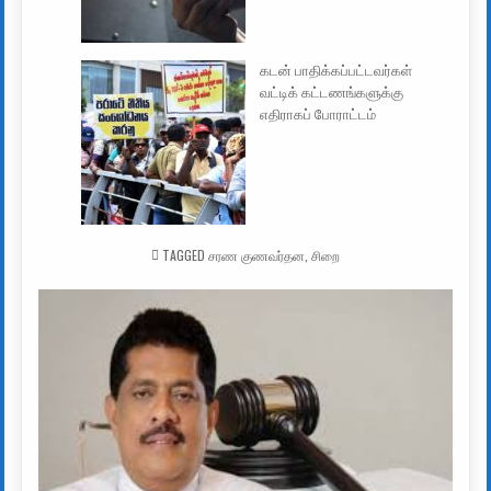
கடன் பாதிக்கப்பட்டவர்கள்
வட்டிக் கட்டணங்களுக்கு
எதிராகப் போராட்டம்
TAGGED
சரண குணவர்தன
,
சிறை