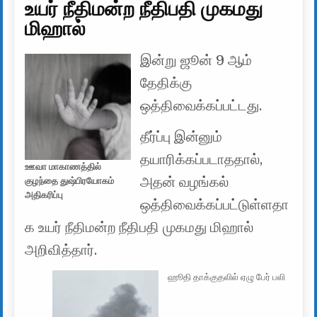
உயர் நீதிமன்ற நீதிபதி முகமது
மிஹால்
இன்று ஜூன் 9 ஆம்
தேதிக்கு
ஒத்திவைக்கப்பட்டது.
தீர்ப்பு இன்னும்
தயாரிக்கப்படாததால்,
ஊவா மாகாணத்தில்
அதன் வழங்கல்
குழந்தை துஷ்பிரயோகம்
அதிகரிப்பு
ஒத்திவைக்கப்பட்டுள்ளதா
க உயர் நீதிமன்ற நீதிபதி முகமது மிஹால்
அறிவித்தார்.
ஹூதி தாக்குதலில் ஏழு பேர் பலி