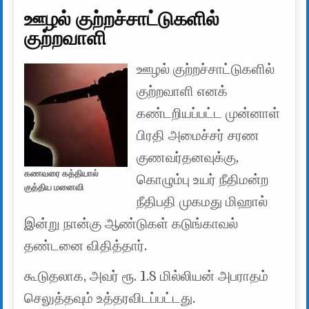
ஊழல் குற்றச்சாட்டுகளில்
குற்றவாளி
ஊழல் குற்றச்சாட்டுகளில்
குற்றவாளி எனக்
கண்டறியப்பட்ட முன்னாள்
பிரதி அமைச்சர் சரண
குணவர்தனவுக்கு,
கணவரை கத்தியால்
கொழும்பு உயர் நீதிமன்ற
குத்திய மனைவி
நீதிபதி முகமது மிஹால்
இன்று நான்கு ஆண்டுகள் கடுங்காவல்
தண்டனை விதித்தார்.
கூடுதலாக, அவர் ரூ. 1.8 மில்லியன் அபராதம்
செலுத்தவும் உத்தரவிடப்பட்டது.