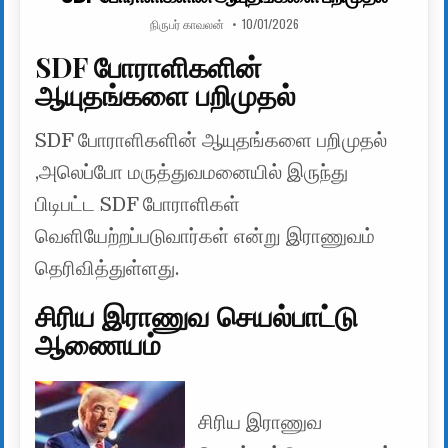
AUTHOR:
PUBLISHED DATE:
நிருபர் காவலன்
10/01/2026
SDF போராளிகளின்
ஆயுதங்களை பறிமுதல்
SDF போராளிகளின் ஆயுதங்களை பறிமுதல்
,அலெப்போ மருத்துவமனையில் இருந்து
பிடிபட்ட SDF போராளிகள்
வெளியேற்றப்படுவார்கள் என்று இராணுவம்
தெரிவித்துள்ளது.
சிரிய இராணுவ செயல்பாட்டு
ஆணையம்
சிரிய இராணுவ