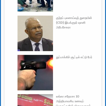
குற்றப் புலனாய்வுத் துறையின்
(CID) இயக்குநர் ஷானி
அபேசேகரா
துப்பாக்கிச் சூட்டில் எட்டு பேர்
லங்கா சதோசா 10
அத்தியாவசிய உணவுப்
பொருட்களின் விலைகளைக்