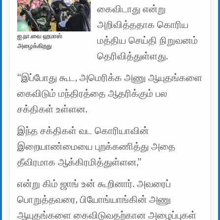
கைவிடாது என்று
அறிவித்ததாக கொரிய
ஐ.நா.வை ஹமாஸ்
மத்திய செய்தி நிறுவனம்
அழைக்கிறது
தெரிவித்துள்ளது.
“இப்போது கூட, அமெரிக்க அணு ஆயுதங்களை
கைவிடும் மந்திரத்தை ஆதரிக்கும் பல
சக்திகள் உள்ளன.
இந்த சக்திகள் வட கொரியாவின்
இறையாண்மையை புறக்கணித்து அதை
தீவிரமாக ஆக்கிரமித்துள்ளன,”
என்று கிம் ஜாங் உன் கூறினார். அவரைப்
பொறுத்தவரை, பியோங்யாங்கின் அணு
ஆயுதங்களை கைவிடுவதற்கான அழைப்புகள்