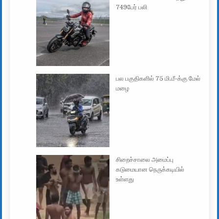
749பேர் பலி
பல பகுதிகளில் 75 மி.மீ-க்கு மேல்
மழை
சிறைச்சாலை அமைப்பு
கடுமையான நெருக்கடியில்
உள்ளது