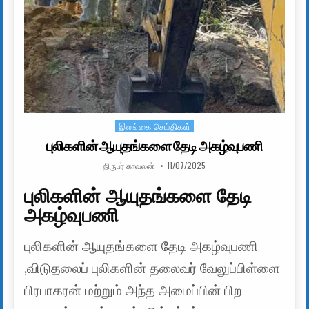
இலங்கை செய்திகள்
Posted in
புலிகளின் ஆயுதங்களை தேடி அகழ்வுபணி
AUTHOR:
PUBLISHED DATE:
நிருபர் காவலன்
11/07/2025
புலிகளின் ஆயுதங்களை தேடி
அகழ்வுபணி
புலிகளின் ஆயுதங்களை தேடி அகழ்வுபணி
,விடுதலைப் புலிகளின் தலைவர் வேலுப்பிள்ளை
பிரபாகரன் மற்றும் அந்த அமைப்பின் பிற