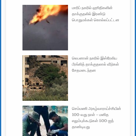
மாரிப் நகரில் ஹூதிகளின்
தாக்குதலில் இரண்டு
பொதுமக்கள் கொல்லப்பட்டன
லெபனான் நகரில் இஸ்ரேலிய
பீரங்கித் தாக்குதலால் வீடுகள்
சேதமடைந்தன
செம்மணி அகழ்வாராய்ச்சியின்
100-வது நாள் – மனித
எலும்புக்கூடுகள் 500-ஐத்
தாண்டியது