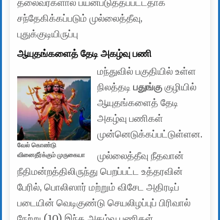
தலைவர்களால் பயன்படுத்தப்பட்டதாக
சந்தேகிக்கப்படும் முல்லைத்தீவு,
புதுக்குடியிருப்பு
ஆயுதங்களைத் தேடி அகழ்வு பணி
மந்துவில் பகுதியில் உள்ள
நிலத்தடி
பதுங்கு
குழியில்
ஆயுதங்களைத் தேடி
அகழ்வு பணிகள்
முன்னெடுக்கப்பட்டுள்ளன.
வேல் கொண்டு
முல்லைத்தீவு நீதவான்
வினைதீர்க்கும் முருகையா
நீதிமன்றத்திலிருந்து பெறப்பட்ட உத்தரவின்
பேரில், பொலிஸார் மற்றும் விசேட அதிரடிப்
படையின் வெடிகுண்டு செயலிழப்புப் பிரிவால்
நேற்று (10) இந்த அகழ்வு பணிகள்