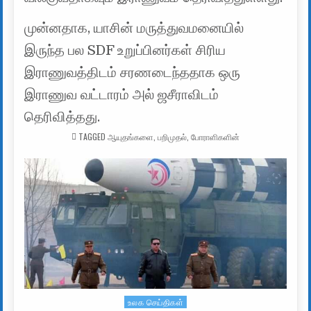
முன்னதாக, யாசின் மருத்துவமனையில்
இருந்த பல SDF உறுப்பினர்கள் சிரிய
இராணுவத்திடம் சரணடைந்ததாக ஒரு
இராணுவ வட்டாரம் அல் ஜசீராவிடம்
தெரிவித்தது.
TAGGED
ஆயுதங்களை
,
பறிமுதல்
,
போராளிகளின்
உலக செய்திகள்
Posted in