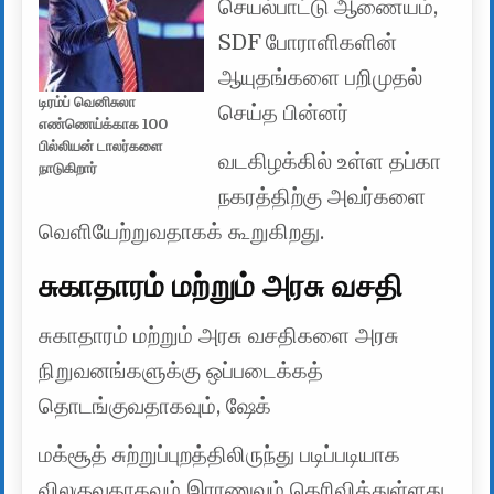
செயல்பாட்டு ஆணையம்,
SDF போராளிகளின்
ஆயுதங்களை பறிமுதல்
டிரம்ப் வெனிசுலா
செய்த பின்னர்
எண்ணெய்க்காக 100
பில்லியன் டாலர்களை
வடகிழக்கில் உள்ள தப்கா
நாடுகிறார்
நகரத்திற்கு அவர்களை
வெளியேற்றுவதாகக் கூறுகிறது.
சுகாதாரம் மற்றும் அரசு வசதி
சுகாதாரம் மற்றும் அரசு வசதிகளை அரசு
நிறுவனங்களுக்கு ஒப்படைக்கத்
தொடங்குவதாகவும், ஷேக்
மக்சூத் சுற்றுப்புறத்திலிருந்து படிப்படியாக
விலகுவதாகவும் இராணுவம் தெரிவித்துள்ளது.