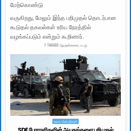
மேற்கொண்டு
வருகிறது, மேலும் இந்த பறிமுதல் தொடர்பான
கூடுதல் தகவல்கள் உரிய நேரத்தில்
வழங்கப்படும் என்றும் கூறினார்.
TAGGED
ஆயுதங்களை
,
படகு
உலக செய்திகள்
Posted in
SDF போராளிகளின் ஆயுதங்களை பறிமுதல்