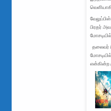
வெளியாகிய
வேலுப்பிள
பிரதர் அ
மோசடியில
தலைவர் 
மோசடியில
என்கின்ற 