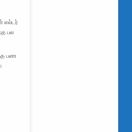
 எல்டர்
்த பல
ந்த பண
்