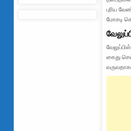
புரிய வே
மோசடி செ
வேலுப
வேலுப்பி
கைது செய்
வருவதாகவ