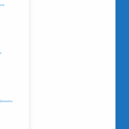
யாக
என
் நிலையை