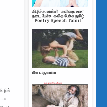
கிழித்த வன்னி | கவிதை உரை
நடை பேச்சு |கவித பேச்சு தமிழ் |
| Poetry Speech Tamil
மீள வருவாயா
ிழில்
களாக
ுடைய