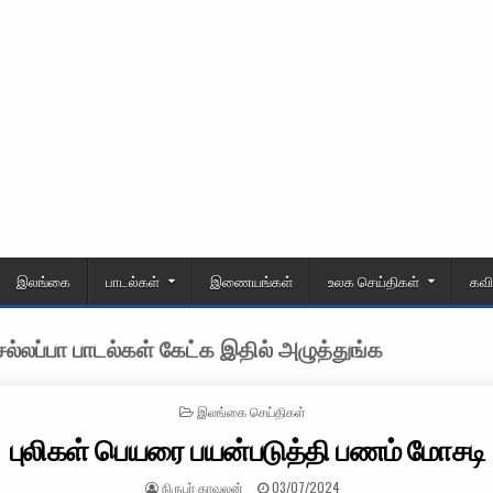
இலங்கை
பாடல்கள்
இணையங்கள்
உலக செய்திகள்
கவ
்லப்பா பாடல்கள் கேட்க இதில் அழுத்துங்க
POSTED IN
இலங்கை செய்திகள்
புலிகள் பெயரை பயன்படுத்தி பணம் மோசடி
AUTHOR:
PUBLISHED DATE:
நிருபர் காவலன்
03/07/2024