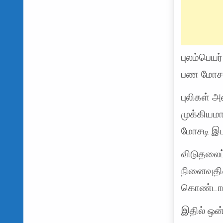
புலம்பெயர
பண மோசடி
புலிகள் அ
முக்கியம
மோசடி இடம
விடுதலைப
நினைவுதின
கொண்டாடி
இதில் ஒன்