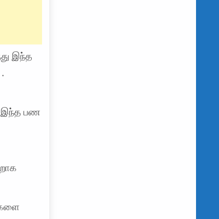
்து இந்த
.
் இந்த பண
்றாக
க்களை