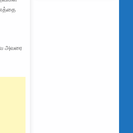
பணத்தை
னவே அவரை