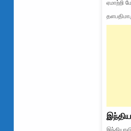
ஏமாற்றி ம
தளபதிமாரு
இந்திய
இந்தியாவ