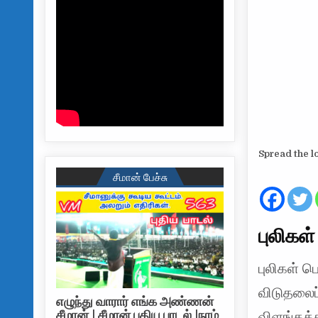
Spread the l
சீமான் பேச்சு
புலிகள
புலிகள் 
விடுதலைப
எழுந்து வாரார் எங்க அண்ணன்
சீமான் | சீமான் புதிய பாடல் |நாம்
விளங்கக