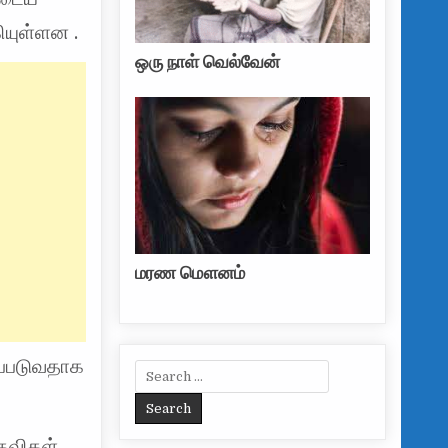
ியுள்ளன .
ஒரு நாள் வெல்வேன்
மரண மௌனம்
்படுவதாக
Search for:
தவிகள்