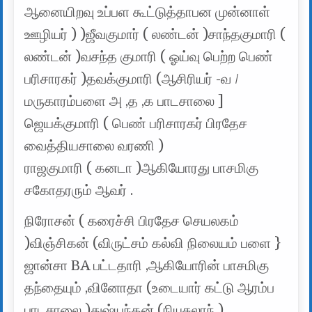
ஆனையிறவு உப்பள கூட்டுத்தாபன முன்னாள்
ஊழியர் ) )ஜீவகுமார் ( லண்டன் )சாந்தகுமாரி (
லண்டன் )வசந்த குமாரி ( ஓய்வு பெற்ற பெண்
பரிசாரகர் )தவக்குமாரி (ஆசிரியர் -வ /
மருகாரம்பளை அ ,த ,க பாடசாலை ]
ஜெயக்குமாரி ( பெண் பரிசாரகர் பிரதேச
வைத்தியசாலை வரணி )
ராஜகுமாரி ( கனடா )ஆகியோரது பாசமிகு
சகோதரரும் ஆவர் .
நிரோசன் ( கரைச்சி பிரதேச செயலகம்
)விஞ்சிகன் (விருட்சம் கல்வி நிலையம் பளை }
ஜான்சா BA பட்டதாரி ,ஆகியோரின் பாசமிகு
தந்தையும் ,வினோதா (உடையார் கட்டு ஆரம்ப
பாடசாலை )துஷ்யந்தன் (நியுசுலாந் )