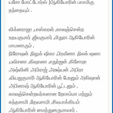
யசோ மோட்டோர்ஸ் )ஆகியோரின் பாசமிகு
தந்தையும் .
விக்னராஜா ,பாஸ்கரன் ,காலஞ்சென்ற
உதயகுமார் ,ஜீவகுமார் ,மிதுரா ஆகியோரின்
மாமனாரும் ,
நிரோஷன் ,நிலுக் ஷிகா ,பிரவீணா ,நிலக் ஷனா
,பவிசனா ,கிஷானா ,சதுர்ஜன் ,கிசோறா
,அஷ்வினி ,அபிராஜ் ,அக்ஷ்யன் ,அபிரா
,வியஜகுமாரி ஆகியோரின் பேரனும் அகிஷான்
,அபினாஷ் ஆகியோரின் பூட்டனும் ,
காலஞ்சென்றவர்களான றோசம்மா மற்றும்
கந்தசாமி ,தேவசாமி ,சிவபாக்கியம்
,ஆகியோரின் மைத்துனருமாவார் .