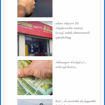
லங்கா சதோசா 10
அத்தியாவசிய உணவுப்
பொருட்களின் விலைகளைக்
குறைக்கிறது
அஸ்வசூமா சம்பந்தப்பட்ட
மாபெரும் மோசடி
மோட்டார் சைக்கிள் விபத்துகளில்