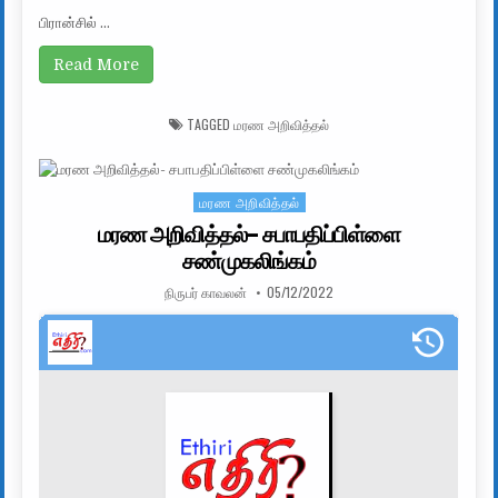
பிரான்சில் …
Read More
TAGGED
மரண அறிவித்தல்
மரண அறிவித்தல்
Posted in
மரண அறிவித்தல்- சபாபதிப்பிள்ளை
சண்முகலிங்கம்
AUTHOR:
PUBLISHED DATE:
நிருபர் காவலன்
05/12/2022