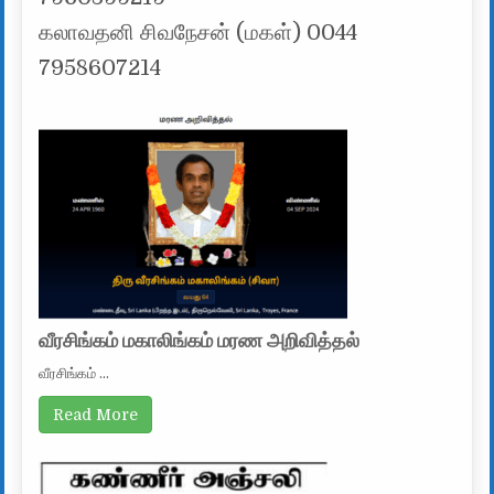
கலாவதனி சிவநேசன் (மகள்) 0044
7958607214
வீரசிங்கம் மகாலிங்கம் மரண அறிவித்தல்
வீரசிங்கம் …
Read More