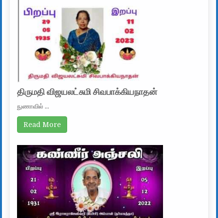
திருமதி விஜயலட்சுமி சிவபாக்கியநாதன்
நுணாவில் …
Read More