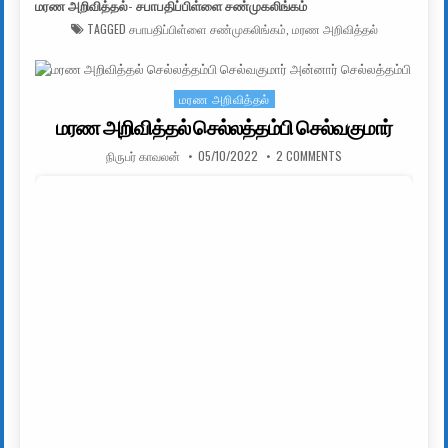
மரண அறிவித்தல்- சபாபதிப்பிள்ளை சண்முகலிங்கம்
TAGGED
சபாபதிப்பிள்ளை சண்முகலிங்கம்
,
மரண அறிவித்தல்
மரண அறிவித்தல்
Posted in
மரண அறிவித்தல் செல்லத்தம்பி செல்வகுமார்
AUTHOR:
PUBLISHED DATE:
ON மரண அறிவித்தல் ச
நிருபர் காவலன்
05/10/2022
2 COMMENTS