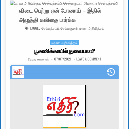
விடை பெற்று ஏன் போனாய் – இதில்
அழுத்தி கவிதை பார்க்க
TAGGED
செல்லத்தம்பி செல்வகுமார்
,
மரண அறிவித்தல்
மரண அறிவித்தல்
Posted in
பூசணிக்காயில் துவையலா?
AUTHOR:
PUBLISHED DATE:
ON பூசணிக்காயில்
நிருபர் காவலன்
07/07/2021
LEAVE A COMMENT