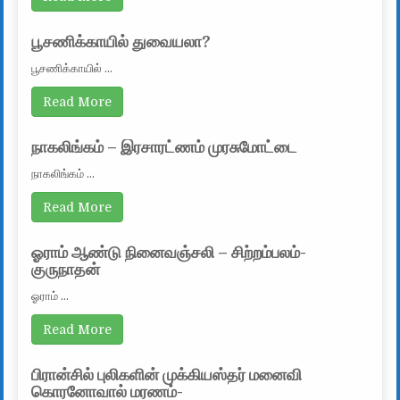
பூசணிக்காயில் துவையலா?
பூசணிக்காயில் …
Read More
நாகலிங்கம் – இரசாரட்ணம் முரசுமோட்டை
நாகலிங்கம் …
Read More
ஓராம் ஆண்டு நினைவஞ்சலி – சிற்றம்பலம்-
குருநாதன்
ஓராம் …
Read More
பிரான்சில் புலிகளின் முக்கியஸ்தர் மனைவி
கொரனோவால் மரணம்-