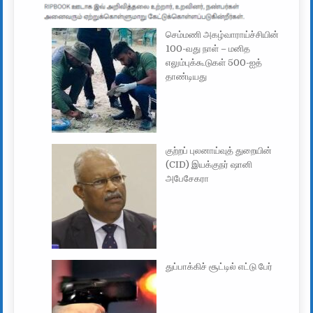
செம்மணி அகழ்வாராய்ச்சியின்
100-வது நாள் – மனித
எலும்புக்கூடுகள் 500-ஐத்
தாண்டியது
குற்றப் புலனாய்வுத் துறையின்
(CID) இயக்குநர் ஷானி
அபேசேகரா
துப்பாக்கிச் சூட்டில் எட்டு பேர்