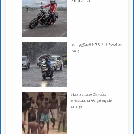
749பேர் பலி
பல பகுதிகளில் 75 மி.மீ-க்கு மேல்
மழை
சிறைச்சாலை அமைப்பு
கடுமையான நெருக்கடியில்
உள்ளது