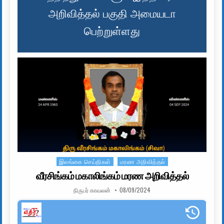
அறிவித்தல் பகுதி அமையடா
பெற்றுள்ளது
இலங்கை செய்திகள்
மரண அறிவித்தல்
Posted in
வீரசிங்கம் மகாலிங்கம் மரண அறிவித்தல்
AUTHOR:
PUBLISHED DATE:
நிருபர் காவலன்
08/09/2024