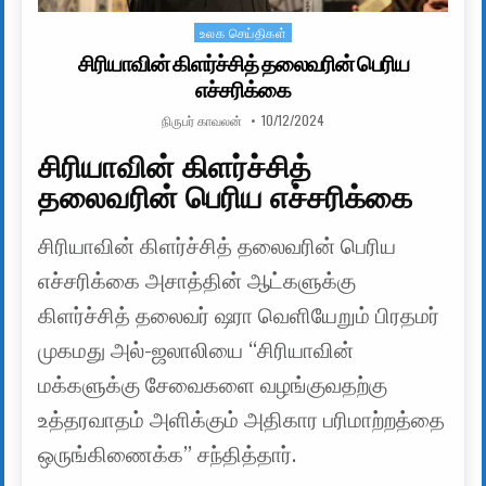
உலக செய்திகள்
Posted in
சிரியாவின் கிளர்ச்சித் தலைவரின் பெரிய
எச்சரிக்கை
AUTHOR:
PUBLISHED DATE:
நிருபர் காவலன்
10/12/2024
சிரியாவின் கிளர்ச்சித்
தலைவரின் பெரிய எச்சரிக்கை
சிரியாவின் கிளர்ச்சித் தலைவரின் பெரிய
எச்சரிக்கை அசாத்தின் ஆட்களுக்கு
கிளர்ச்சித் தலைவர் ஷரா வெளியேறும் பிரதமர்
முகமது அல்-ஜலாலியை “சிரியாவின்
மக்களுக்கு சேவைகளை வழங்குவதற்கு
உத்தரவாதம் அளிக்கும் அதிகார பரிமாற்றத்தை
ஒருங்கிணைக்க” சந்தித்தார்.