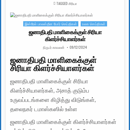
TAGGED
சிரியா
இஸ்ரேல் பாலஸ்தீன போர் செய்திகள்
உலக செய்திகள்
Posted in
ஜனாதிபதி மாளிகைக்குள் சிரியா
கிளர்ச்சியாளர்கள்
AUTHOR:
PUBLISHED DATE:
நிருபர் காவலன்
09/12/2024
ஜனாதிபதி மாளிகைக்குள்
சிரியா கிளர்ச்சியாளர்கள்
ஜனாதிபதி மாளிகைக்குள் சிரியா
கிளர்ச்சியாளர்கள், அசாத் குடும்ப
உருவப்படங்களை கிழித்து விடுங்கள்,
தலைநகர் டமாஸ்கஸில் உள்ள
ஜனாதிபதி மாளிகைக்குள் கிளர்ச்சியாளர்கள்