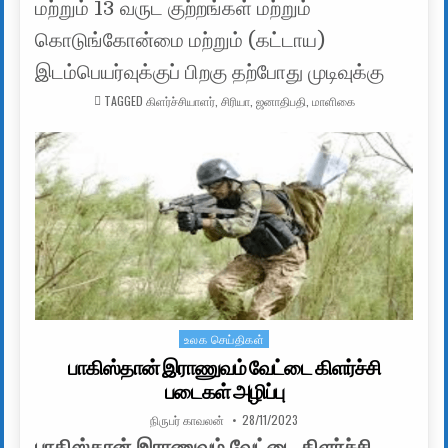
மற்றும் 13 வருட குற்றங்கள் மற்றும்
கொடுங்கோன்மை மற்றும் (கட்டாய)
இடம்பெயர்வுக்குப் பிறகு தற்போது முடிவுக்கு
TAGGED
கிளர்ச்சியாளர்
,
சிரியா
,
ஜனாதிபதி
,
மாளிகை
உலக செய்திகள்
Posted in
பாகிஸ்தான் இராணுவம் வேட்டை கிளர்ச்சி
படைகள் அழிப்பு
AUTHOR:
PUBLISHED DATE:
நிருபர் காவலன்
28/11/2023
பாகிஸ்தான் இராணுவம் வேட்டை கிளர்ச்சி