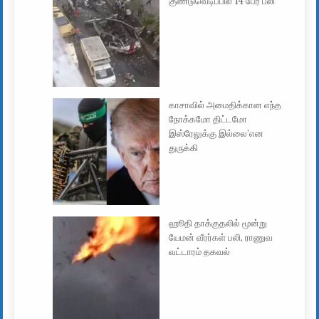
குண்டுவெடிப்பில் 14 பேர் பலி
காசாவில் அமைதிக்கான எந்த
நோக்கமோ திட்டமோ
இஸ்ரேலுக்கு இல்லை’என
துருக்கி
ஹூதி தாக்குதலில் மூன்று
யேமன் வீரர்கள் பலி, ராணுவ
வட்டாரம் தகவல்