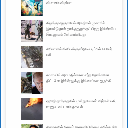
விமானம் வீடியோ
கிழக்கு ஜெருசலேம் அகதிகள் முகாமில்
இரண்டு நாள் தாக்குதலுக்குப் பிறகு இஸ்ரேலிய
இராணுவம் பின்வாங்கியது
சிரியாவில் மினிபஸ் குண்டுவெடிப்பில் 14 பேர்
பலி
காசாவில் அமைதிக்கான எந்த நோக்கமோ
திட்டமோ இஸ்ரேலுக்கு இல்லை’என துருக்கி
ஹூதி தாக்குதலில் மூன்று யேமன் வீரர்கள் பலி,
ராணுவ வட்டாரம் தகவல்
சிறைகளில் நிலவும் அமைதியின்மை குறித்து நீதி