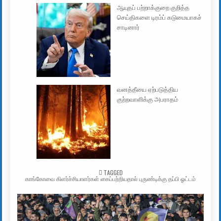
ஆயுதப் பற்றாக்குறை குறித்த
செய்திகளை டிரம்ப் கடுமையாகச்
சாடினார்
வனத்தீயை ஏற்படுத்திய
குற்றவாளிக்கு அபராதம்
TAGGED
காங்கோவை கிளர்ச்சியாளர்கள் கைப்பற்றியதால் புருண்டிக்கு தப்பி ஓட்டம்