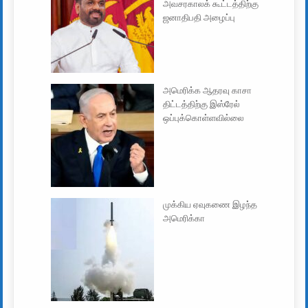
அவசரகாலக் கூட்டத்திற்கு
ஜனாதிபதி அழைப்பு
அமெரிக்க ஆதரவு காசா
திட்டத்திற்கு இஸ்ரேல்
ஒப்புக்கொள்ளவில்லை
முக்கிய ஏவுகணை இழந்த
அமெரிக்கா