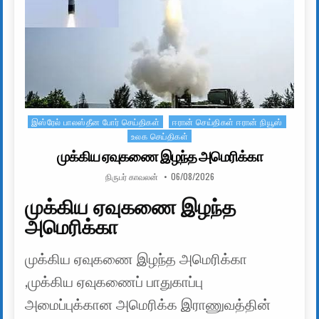
இஸ்ரேல் பாலஸ்தீன போர் செய்திகள்
ஈரான் செய்திகள் ஈரான் நியூஸ்
Posted in
உலக செய்திகள்
முக்கிய ஏவுகணை இழந்த அமெரிக்கா
AUTHOR:
PUBLISHED DATE:
நிருபர் காவலன்
06/08/2026
முக்கிய ஏவுகணை இழந்த
அமெரிக்கா
முக்கிய ஏவுகணை இழந்த அமெரிக்கா
,முக்கிய ஏவுகணைப் பாதுகாப்பு
அமைப்புக்கான அமெரிக்க இராணுவத்தின்