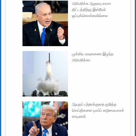
அமெரிக்க ஆதரவு காசா
திட்டத்திற்கு இஸ்ரேல்
ஒப்புக்கொள்ளவில்லை
முக்கிய ஏவுகணை இழந்த
அமெரிக்கா
ஆயுதப் பற்றாக்குறை குறித்த
செய்திகளை டிரம்ப் கடுமையாகச்
சாடினார்