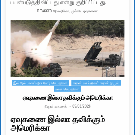
பயன்படுத்திவிட்டது என்று குறிப்பிட்டது.
TAGGED
அமெரிக்கா
,
முக்கிய ஏவுகணை
இஸ்ரேல் பாலஸ்தீன போர் செய்திகள்
ஈரான் செய்திகள் ஈரான் நியூஸ்
Posted in
உலக செய்திகள்
ஏவுகணை இல்லா தவிக்கும் அமெரிக்கா
AUTHOR:
PUBLISHED DATE:
நிருபர் காவலன்
05/08/2026
ஏவுகணை இல்லா தவிக்கும்
அமெரிக்கா