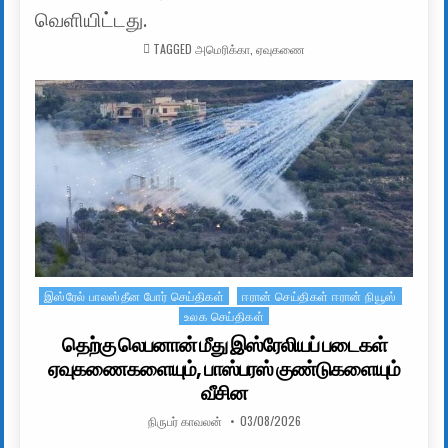
வெளியிட்டது.
TAGGED
அமெரிக்கா
,
ஏவுகணை
இஸ்ரேல் பாலஸ்தீன போர் செய்திகள்
ஈரான் செய்திகள் ஈரான் நியூஸ்
Posted in
உலக செய்திகள்
தெற்கு லெபனான் மீது இஸ்ரேலியப் படைகள்
ஏவுகணைகளையும், பாஸ்பரஸ் குண்டுகளையும்
வீசின
AUTHOR:
PUBLISHED DATE:
நிருபர் காவலன்
03/08/2026