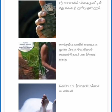
ரத்மலானாவில் உள்ள ஒரு வீட்டின்
மீது கையெறி குண்டு தாக்குதல்
தலத்துவோயாவில் வைரலான
பூனை மீதான கொடுமைச்
சம்பவம் தொடர்பாக இருவர்
கைது
வெலிகம கடற்கரையில் உல்லாச
பயணி பலி