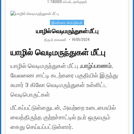
TAGGED
கப்பல்
,
தாக்குதல்
இலங்கை செய்திகள்
Posted in
யாழில் வெடிமருந்துகள் மீட்பு
AUTHOR:
PUBLISHED DATE:
நிருபர் காவலன்
14/05/2024
யாழில் வெடிமருந்துகள் மீட்பு
யாழில் வெடிமருந்துகள் மீட்பு ,
யாழ்ப்பாணம்
,
வேலணை சாட்டி கடற்கரை பகுதியில் இருந்து
சுமார் 3 கிலோ வெடிமருந்துகள் உள்ளிட்ட
வெடிபொருட்கள்
மீட்கப்பட்டுள்ளதுடன், அவற்றை உடைமையில்
வைத்திருந்த குற்றச்சாட்டில் நபர் ஒருவரும்
கைது செய்யப்பட்டுள்ளார்.