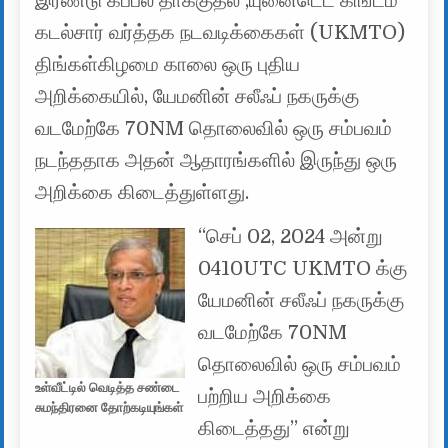
இரண்டு கப்பல் தாக்குதல் ,யுனைடெட் கிங்டம்
கடல்சார் வர்த்தக நடவடிக்கைகள் (UKMTO)
திங்கள்கிழமை காலை ஒரு புதிய
அறிக்கையில், யேமனின் சலீஃப் நகருக்கு
வடமேற்கே 70NM தொலைவில் ஒரு சம்பவம்
நடந்ததாக அதன் ஆதாரங்களில் இருந்து ஒரு
அறிக்கை கிடைத்துள்ளது.
“செப் 02, 2024 அன்று
0410UTC UKMTO க்கு
யேமனின் சலீஃப் நகருக்கு
வடமேற்கே 70NM
தொலைவில் ஒரு சம்பவம்
உள்வீட்டில் வெடித்த சண்டை
பற்றிய அறிக்கை
சுமந்திரனை தோற்கடியுங்கள்
கிடைத்தது” என்று