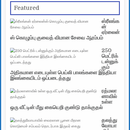
Featured
ஸ்ரீலங்க
ன்
ஏர்லைன்
ஸ் கொழும்பு குவைத் விமான சேவை ஆரம்பம்
250
மெட்ரிக்
டன்னுக்
கும்
அதிகமான எடையுள்ள பெய்லி பாலங்களை இந்தியா
இலங்கையிடம் ஒப்படைத்தது
ரத்மலா
னாவில்
உள்ள
ஒரு வீட்டின் மீது கையெறி குண்டு தாக்குதல்
தலத்து
வோயா