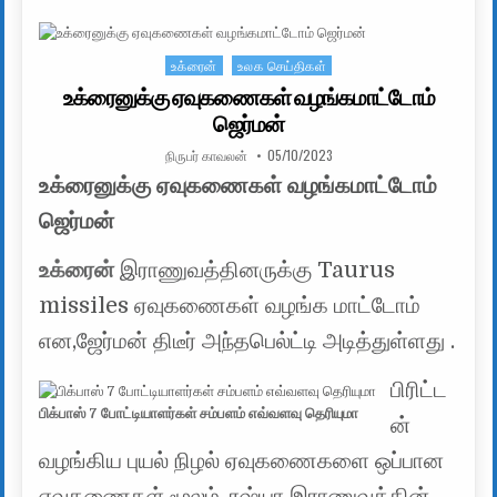
உக்ரைன்
உலக செய்திகள்
Posted in
உக்ரைனுக்கு ஏவுகணைகள் வழங்கமாட்டோம்
ஜெர்மன்
AUTHOR:
PUBLISHED DATE:
நிருபர் காவலன்
05/10/2023
உக்ரைனுக்கு ஏவுகணைகள் வழங்கமாட்டோம்
ஜெர்மன்
உக்ரைன்
இராணுவத்தினருக்கு Taurus
missiles ஏவுகணைகள் வழங்க மாட்டோம்
என,ஜேர்மன் திடீர் அந்தபெல்ட்டி அடித்துள்ளது .
பிரிட்ட
பிக்பாஸ் 7 போட்டியாளர்கள் சம்பளம் எவ்வளவு தெரியுமா
ன்
வழங்கிய புயல் நிழல் ஏவுகணைகளை ஒப்பான
ஏவுகணைகள் மூலம் ,ரஷ்யா இராணுவத்தின்