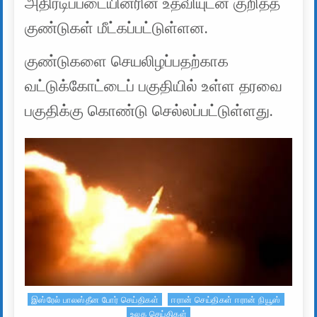
அதிரடிப்படையினரின் உதவியுடன் குறித்த
குண்டுகள் மீட்கப்பட்டுள்ளன.
குண்டுகளை செயலிழப்பதற்காக
வட்டுக்கோட்டைப் பகுதியில் உள்ள தரவை
பகுதிக்கு கொண்டு செல்லப்பட்டுள்ளது.
இஸ்ரேல் பாலஸ்தீன போர் செய்திகள்
ஈரான் செய்திகள் ஈரான் நியூஸ்
Posted in
உலக செய்திகள்