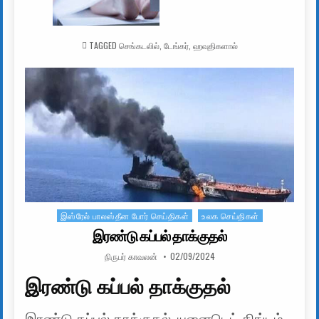
TAGGED
செங்கடலில்
,
டேங்கர்
,
ஹவுதிகளால்
இஸ்ரேல் பாலஸ்தீன போர் செய்திகள்
உலக செய்திகள்
Posted in
இரண்டு கப்பல் தாக்குதல்
AUTHOR:
PUBLISHED DATE:
நிருபர் காவலன்
02/09/2024
இரண்டு கப்பல் தாக்குதல்