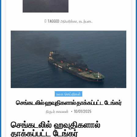
TAGGED
அமெரிக்கா
,
கடற்படை
உலக செய்திகள்
Posted in
செங்கடலில் ஹவுதிகளால் தாக்கப்பட்ட டேங்கர்
AUTHOR:
PUBLISHED DATE:
நிருபர் காவலன்
10/01/2025
செங்கடலில் ஹவுதிகளால்
தாக்கப்பட்ட டேங்கர்