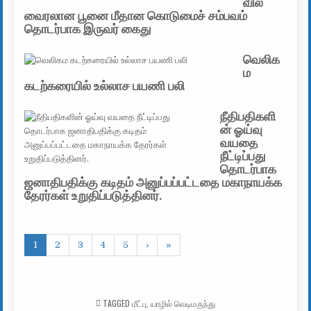
வில்
வைரலான பூனை மீதான கொடுமைச் சம்பவம்
தொடர்பாக இருவர் கைது
வெலிக
ம
கடற்கரையில் உல்லாச பயணி பலி
நீதிபதிகளி
ன் ஓய்வு
வயதை
நீட்டிப்பது
தொடர்பாக
ஜனாதிபதிக்கு கடிதம் அனுப்பப்பட்டதை மகாநாயக்க
தேரர்கள் உறுதிப்படுத்தினர்.
1
2
3
4
5
›
»
TAGGED
மீட்பு
,
யாழில் வெடிமருந்து