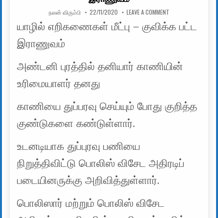
AUTHOR:
PUBLISHED DATE:
ON யாழில் எறிகணைகள
நலன் விரும்பி
22/11/2020
LEAVE A COMMENT
யாழில் எறிகணைகள் மீட்பு – குவிக்க பட்ட
இராணுவம்
அண்டனி புரத்தில் தனியார் காணியின்
உரிமையாளர் தனது
காணியை துப்பரவு செய்யும் போது குறித்த
குண்டுகளை கண்டுள்ளார்.
உடனடியாக துப்புரவு பணியை
நிறுத்திவிட்டு பொலிஸ் விசேட அதிரடிப்
படையினருக்கு அறிவித்துள்ளார்.
பொலிஸார் மற்றும் பொலிஸ் விசேட