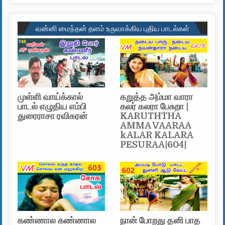
வன்னி மைந்தன் தளம் உருவாக்கிய புதிய பாடல்கள்
முள்ளி வாய்க்கால்
கறுத்த அம்மா வாரா
பாடல் எழுதிய எம்பி
கலர் கலரா பேசுறா |
துரைராசா ரவிகரன்
KARUTHTHA
AMMA VAARAA
kALAR KALARA
PESURAA|604|
கண்ணால கண்ணால
நான் போறது தனி பாத