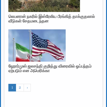
லெபனான் நகரில் இஸ்ரேலிய பீரங்கித் தாக்குதலால்
வீடுகள் சேதமடைந்தன
ஹோர்முஸ் ஜலசந்தி குறித்து விரைவில் ஒப்பந்தம்
ஏற்படும் என அமெரிக்கா
1
2
›