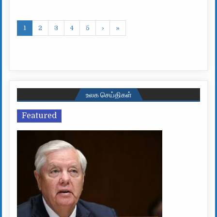
1
2
3
4
5
›
»
உலக செய்திகள்
Featured