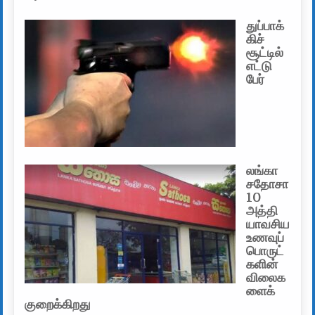
துப்பாக்
கிச்
சூட்டில்
எட்டு
பேர்
லங்கா
சதோசா
10
அத்தி
யாவசிய
உணவுப்
பொருட்
களின்
விலைக
ளைக்
குறைக்கிறது