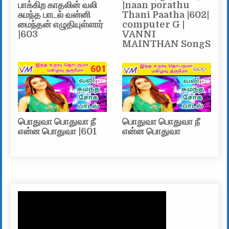
பாக்கிற காதலின் வலி
|naan porathu
சுமந்த பாடல் வன்னி
Thani Paatha |602|
மைந்தன் எழுதியுள்ளார்
computer G |
|603
VANNI
MAINTHAN SongS
பொதுவா பொதுவா நீ
பொதுவா பொதுவா நீ
என்ன பொதுவா |601
என்ன பொதுவா