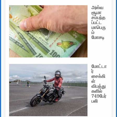
அஸ்வ
சூமா
சம்பந்த
ப்பட்ட
மாபெரு
ம்
மோசடி
மோட்டா
ர்
சைக்கி
ள்
விபத்து
களில்
749பேர்
பலி