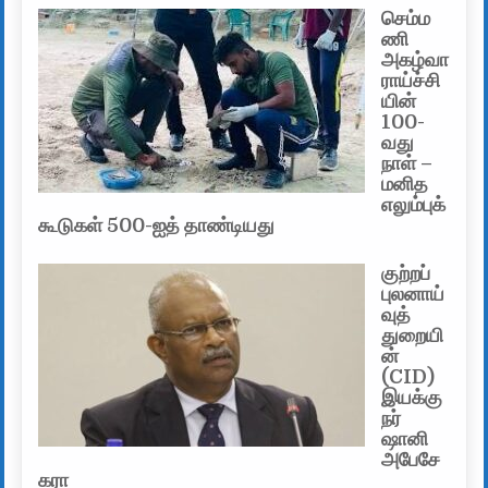
செம்ம
ணி
அகழ்வா
ராய்ச்சி
யின்
100-
வது
நாள் –
மனித
எலும்புக்
கூடுகள் 500-ஐத் தாண்டியது
குற்றப்
புலனாய்
வுத்
துறையி
ன்
(CID)
இயக்கு
நர்
ஷானி
அபேசே
கரா