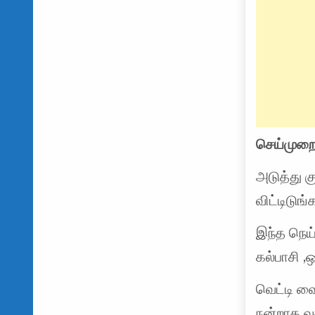
செய்முற
அடுத்து க
விட்டிடுங்
இந்த நெய்
கல்பாசி ,ஒ
வெட்டி வை
நன்றாக வ