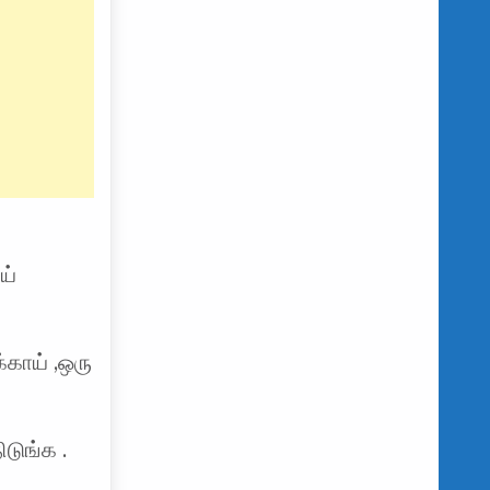
ய்
்காய் ,ஒரு
டுங்க .