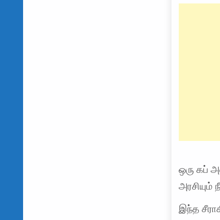
ஒரு கப் அ
அரசியும் ந
இந்த சீர