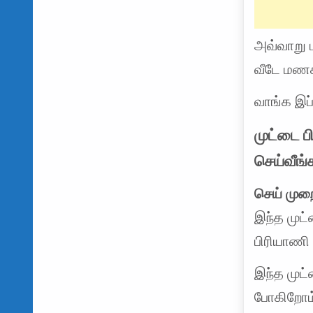
அவ்வாறு ம
வீடே மணக்
வாங்க இப்
முட்டை ப
செய்வீங்
செய் முற
இந்த முட
பிரியாணி 
இந்த முட்
போகிறோம்