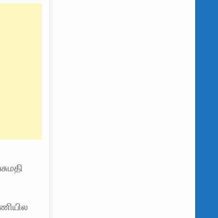
பசுமதி
ண்ணியில