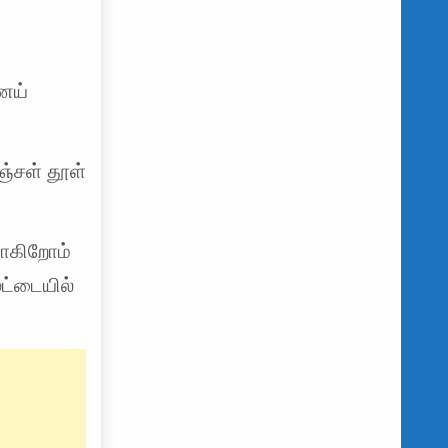
ெய்
்சள் தூள்
போகிறோம்
ுட்டையில்