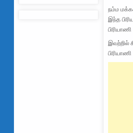
நம்ம மக்க
இந்த பிரி
பிரியாணி
இவற்றில் 
பிரியாணி