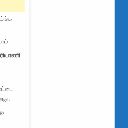
்ங்க .
ாம் .
பிரியாணி
ுட்டை
றது .
்த