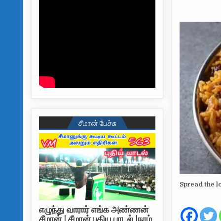
சீமான் பேச்சு
Spread the l
எழுந்து வாரார் எங்க அண்ணன்
சீமான் | சீமான் புதிய பாடல் |நாம்