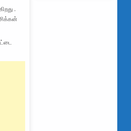
கிறது .
சிக்கன்
ுட்டை