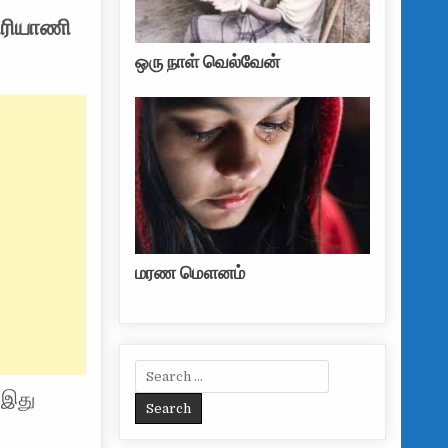
பிரியாணி
ஒரு நாள் வெல்வேன்
மரண மௌனம்
Search for:
ப இது