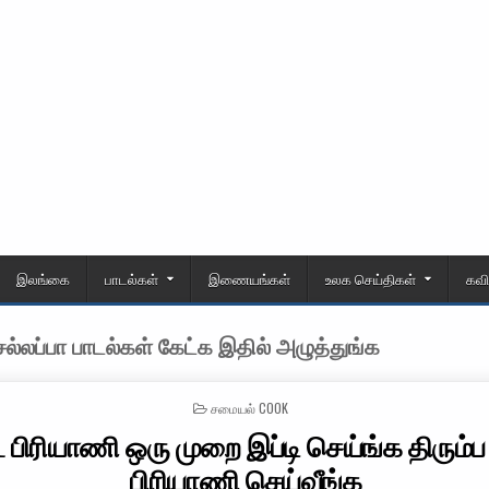
இலங்கை
பாடல்கள்
இணையங்கள்
உலக செய்திகள்
கவ
்லப்பா பாடல்கள் கேட்க இதில் அழுத்துங்க
POSTED IN
சமையல் COOK
 பிரியாணி ஒரு முறை இப்டி செய்ங்க திரும்ப 
பிரியாணி செய்வீங்க