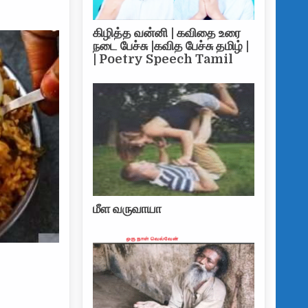
ணி ஒரு முறை இப்டி செய்ங்க திரும்ப திரும்ப பிரியாணி செய்வீங்க
கிழித்த வன்னி | கவிதை உரை
நடை பேச்சு |கவித பேச்சு தமிழ் |
| Poetry Speech Tamil
மீள வருவாயா