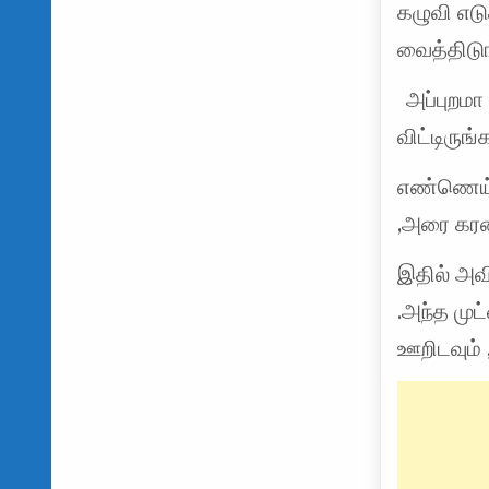
கழுவி எடு
வைத்திடுங
அப்புறம
விட்டிருங்க
எண்ணெய் 
,அரை கரண்
இதில் அவி
.அந்த முட
ஊறிடவும் 