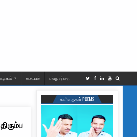
ிதைகள்
சமையல்
பங்கு சந்தை
கவிதைகள் POEMS
திரும்ப